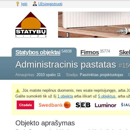
Įeiti
Užsiregistruoti
Statybos objektai
Firmos
Skel
54838
35774
Administracinis pastatas
#15
Atnaujintas:
2010 spalio 11
Stadija:
Pasirinktas projektuotojas
O
Jūs matote nepilnus duomenis, nes esate neprisijungęs, arba Jū
Galite sumokėti tik už šį
1 objektą
arba iškart už
5 objektus
, arba u
Objekto aprašymas