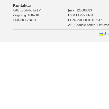
Kontaktai
UAB „Statybų birža“
Įm.k. 125588683
Žalgirio g. 108-210
PVM LT255886811
LT-09300 Vilnius
LT297290000011467617
AS „Citadele banka“ Lietuvos 
Ukr