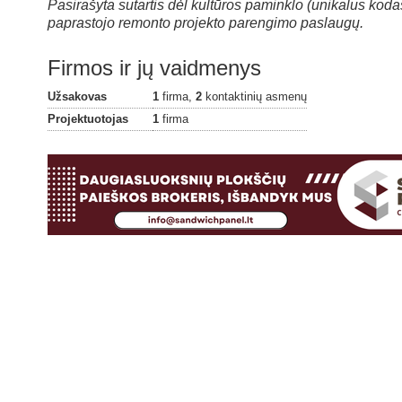
Pasirašyta sutartis dėl kultūros paminklo (unikalus ko
paprastojo remonto projekto parengimo paslaugų.
Firmos ir jų vaidmenys
Užsakovas
1
firma,
2
kontaktinių asmenų
Projektuotojas
1
firma