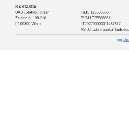
Kontaktai
UAB „Statybų birža“
Įm.k. 125588683
Žalgirio g. 108-210
PVM LT255886811
LT-09300 Vilnius
LT297290000011467617
AS „Citadele banka“ Lietuvos 
Ukr