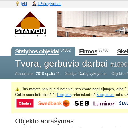
Įeiti
Užsiregistruoti
Statybos objektai
Firmos
Skel
54862
35780
Tvora, gerbūvio darbai
#1590
Atnaujintas:
2010 spalio 11
Stadija:
Darbų vykdymas
Objekto rū
Jūs matote nepilnus duomenis, nes esate neprisijungęs, arba Jū
Galite sumokėti tik už šį
1 objektą
arba iškart už
5 objektus
, arba u
Objekto aprašymas