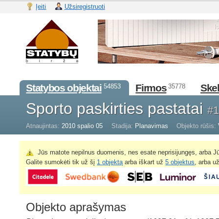
Įeiti
Užsiregistruoti
Statybos objektai
Firmos
Skel
54853
35778
Sporto paskirties pastatai
#
Atnaujintas:
2010 spalio 05
Stadija:
Planavimas
Objekto rūšis:
Jūs matote nepilnus duomenis, nes esate neprisijungęs, arba Jū
Galite sumokėti tik už šį
1 objektą
arba iškart už
5 objektus
, arba u
Objekto aprašymas