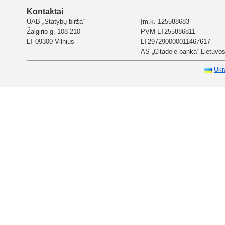
Kontaktai
UAB „Statybų birža“
Įm.k. 125588683
Žalgirio g. 108-210
PVM LT255886811
LT-09300 Vilnius
LT297290000011467617
AS „Citadele banka“ Lietuvos 
Ukr