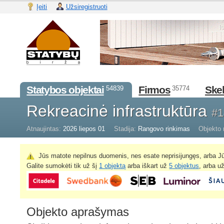
Įeiti
Užsiregistruoti
Statybos objektai
Firmos
Skel
54839
35774
Rekreacinė infrastruktūra
#1
Atnaujintas:
2026 liepos 01
Stadija:
Rangovo rinkimas
Objekto 
Jūs matote nepilnus duomenis, nes esate neprisijungęs, arba Jū
Galite sumokėti tik už šį
1 objektą
arba iškart už
5 objektus
, arba u
Objekto aprašymas