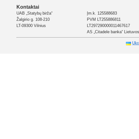
Kontaktai
UAB „Statybų birža“
Įm.k. 125588683
Žalgirio g. 108-210
PVM LT255886811
LT-09300 Vilnius
LT297290000011467617
AS „Citadele banka“ Lietuvos 
Ukr