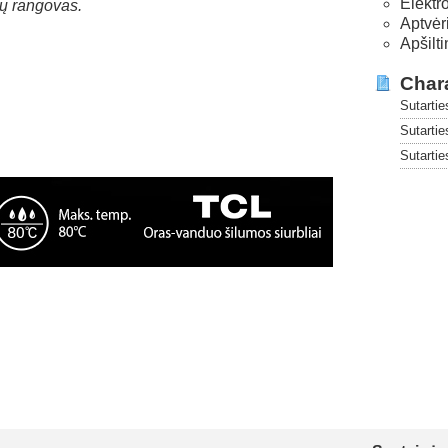
Elektr
bų rangovas.
Aptvėr
Apšilt
Chara
Sutartie
Sutarti
Sutartie