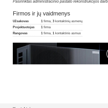
Pasirinktas administracinio pastato rekonstrukcijos dar
Firmos ir jų vaidmenys
Užsakovas
1
firma,
3
kontaktinių asmenų
Projektuotojas
1
firma
Rangovas
1
firma,
1
kontaktinis asmuo