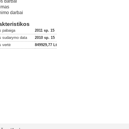
os darbai
imas
inimo darbai
kteristikos
s pabaiga
2011 sp. 15
es sudarymo data
2010 sp. 15
s vertė
849929,77 Lt