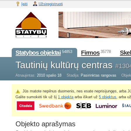
Įeiti
Užsiregistruoti
Statybos objektai
Firmos
Skel
54853
35778
Tautinių kultūrų centras
#130
Atnaujintas:
2010 spalio 18
Stadija:
Pasirinktas rangovas
Objek
Jūs matote nepilnus duomenis, nes esate neprisijungęs, arba Jū
Galite sumokėti tik už šį
1 objektą
arba iškart už
5 objektus
, arba u
Objekto aprašymas