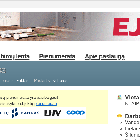
bimų lenta
Prenumerata
Apie paslaugą
43
to rūšis:
Faktas
Paskirtis:
Kultūros
Vieta
sų prenumerata yra pasibaigusi!
KLAIPĖ
žsisakykite objektų
prenumeratą
.
Darba
Vanden
Lietau
Šilumo