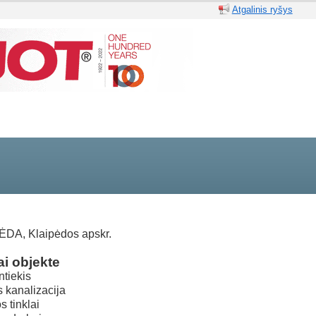
Atgalinis ryšys
DA, Klaipėdos apskr.
i objekte
tiekis
s kanalizacija
s tinklai