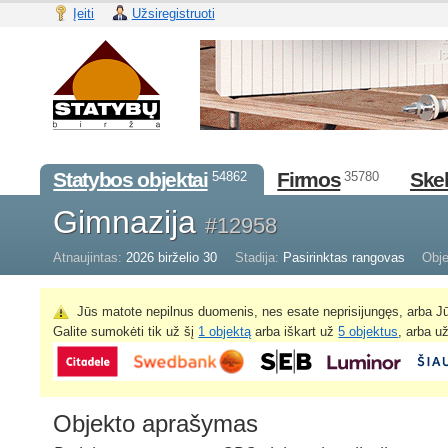
Įeiti
Užsiregistruoti
Statybos objektai
Firmos
Skel
54862
35780
Gimnazija
#12958
Atnaujintas:
2026 birželio 30
Stadija:
Pasirinktas rangovas
Obje
Jūs matote nepilnus duomenis, nes esate neprisijungęs, arba Jū
Galite sumokėti tik už šį
1 objektą
arba iškart už
5 objektus
, arba u
Objekto aprašymas