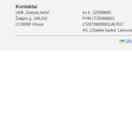
Kontaktai
UAB „Statybų birža“
Įm.k. 125588683
Žalgirio g. 108-210
PVM LT255886811
LT-09300 Vilnius
LT297290000011467617
AS „Citadele banka“ Lietuvos 
Ukr