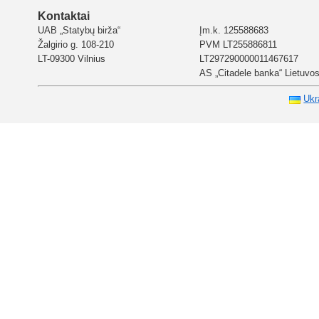
Kontaktai
UAB „Statybų birža“
Įm.k. 125588683
Žalgirio g. 108-210
PVM LT255886811
LT-09300 Vilnius
LT297290000011467617
AS „Citadele banka“ Lietuvos 
Ukr