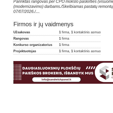
Parinktas rangovas per CPO mokslo paskirties (visuomen
(modernizavimo) darbams./Skelbiamas pastatų remontų t
07/07/2026./....
Firmos ir jų vaidmenys
Užsakovas
1
firma,
1
kontaktinis asmuo
Rangovas
1
firma
Konkurso organizatorius
1
firma
Projektuotojas
1
firma,
1
kontaktinis asmuo