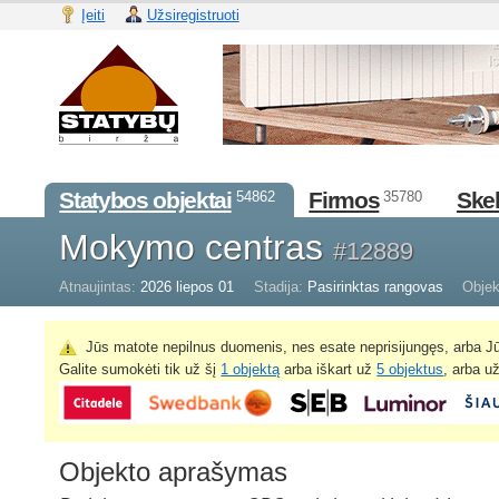
Įeiti
Užsiregistruoti
Statybos objektai
Firmos
Skel
54862
35780
Mokymo centras
#12889
Atnaujintas:
2026 liepos 01
Stadija:
Pasirinktas rangovas
Objek
Jūs matote nepilnus duomenis, nes esate neprisijungęs, arba Jū
Galite sumokėti tik už šį
1 objektą
arba iškart už
5 objektus
, arba u
Objekto aprašymas