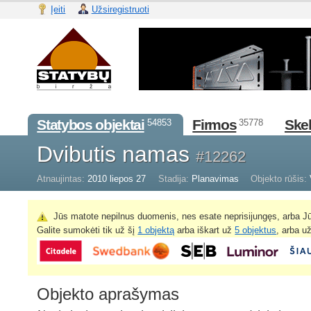
Įeiti
Užsiregistruoti
Statybos objektai
Firmos
Skel
54853
35778
Dvibutis namas
#12262
Atnaujintas:
2010 liepos 27
Stadija:
Planavimas
Objekto rūšis:
Jūs matote nepilnus duomenis, nes esate neprisijungęs, arba Jū
Galite sumokėti tik už šį
1 objektą
arba iškart už
5 objektus
, arba u
Objekto aprašymas