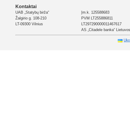
Kontaktai
UAB „Statybų birža“
Įm.k. 125588683
Žalgirio g. 108-210
PVM LT255886811
LT-09300 Vilnius
LT297290000011467617
AS „Citadele banka“ Lietuvos 
Ukr