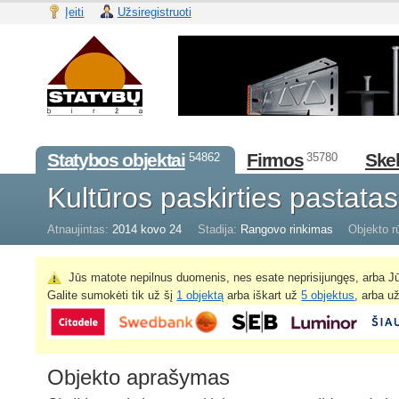
Įeiti
Užsiregistruoti
Statybos objektai
Firmos
Skel
54862
35780
Kultūros paskirties pastata
Atnaujintas:
2014 kovo 24
Stadija:
Rangovo rinkimas
Objekto r
Jūs matote nepilnus duomenis, nes esate neprisijungęs, arba Jū
Galite sumokėti tik už šį
1 objektą
arba iškart už
5 objektus
, arba u
Objekto aprašymas