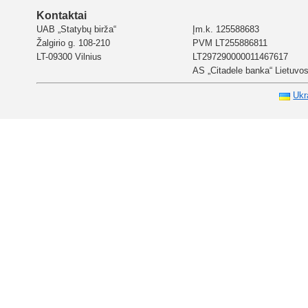
Kontaktai
UAB „Statybų birža“
Įm.k. 125588683
Žalgirio g. 108-210
PVM LT255886811
LT-09300 Vilnius
LT297290000011467617
AS „Citadele banka“ Lietuvos 
Ukr