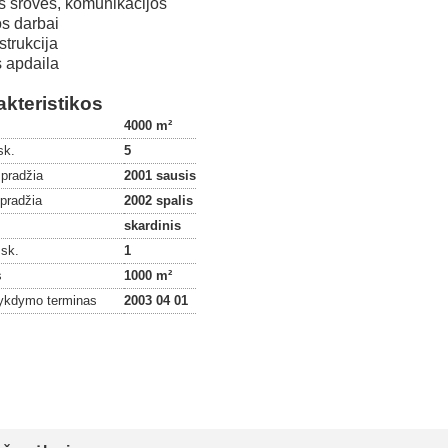
s srovės, komunikacijos
os darbai
trukcija
 apdaila
kteristikos
4000 m²
sk.
5
 pradžia
2001 sausis
 pradžia
2002 spalis
skardinis
 sk.
1
s
1000 m²
ykdymo terminas
2003 04 01