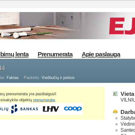
bimų lenta
Prenumerata
Apie paslaugą
34
šis:
Faktas
Paskirtis:
Viešbučių ir poilsio
Vieta
sų prenumerata yra pasibaigusi!
VILNIU
žsisakykite objektų
prenumeratą
.
Darba
Statyb
Vėdini
Santec