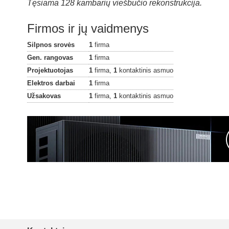
Tęsiama 128 kambarių viešbučio rekonstrukcija.
Firmos ir jų vaidmenys
Silpnos srovės
1
firma
Gen. rangovas
1
firma
Projektuotojas
1
firma,
1
kontaktinis asmuo
Elektros darbai
1
firma
Užsakovas
1
firma,
1
kontaktinis asmuo