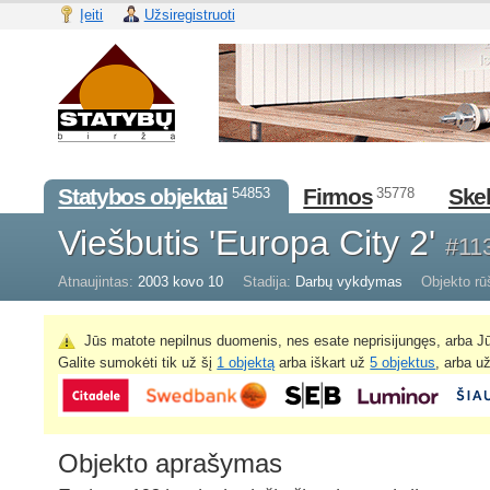
Įeiti
Užsiregistruoti
Statybos objektai
Firmos
Skel
54853
35778
Viešbutis 'Europa City 2'
#11
Atnaujintas:
2003 kovo 10
Stadija:
Darbų vykdymas
Objekto rū
Jūs matote nepilnus duomenis, nes esate neprisijungęs, arba Jū
Galite sumokėti tik už šį
1 objektą
arba iškart už
5 objektus
, arba u
Objekto aprašymas