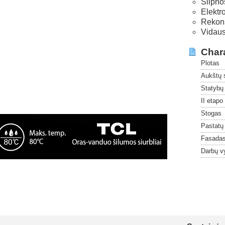
Silpno
Elektr
Rekons
Vidaus
Chara
Plotas
Aukštų 
Statybų
II etapo
Stogas
Pastatų
Fasada
Darbų v