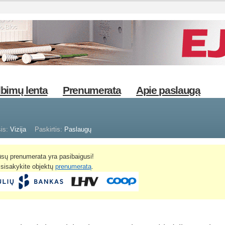
bimų lenta
Prenumerata
Apie paslaugą
is:
Vizija
Paskirtis:
Paslaugų
sų prenumerata yra pasibaigusi!
žsisakykite objektų
prenumeratą
.