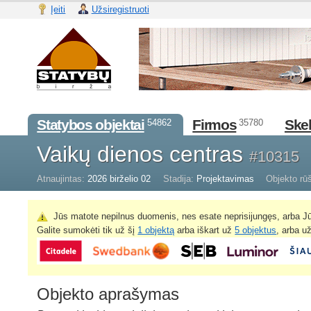
Įeiti
Užsiregistruoti
Statybos objektai
Firmos
Skel
54862
35780
Vaikų dienos centras
#10315
Atnaujintas:
2026 birželio 02
Stadija:
Projektavimas
Objekto rūš
Jūs matote nepilnus duomenis, nes esate neprisijungęs, arba Jū
Galite sumokėti tik už šį
1 objektą
arba iškart už
5 objektus
, arba u
Objekto aprašymas