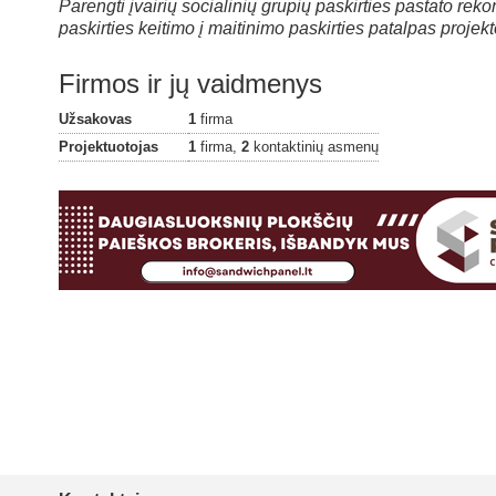
Parengti įvairių socialinių grupių paskirties pastato reko
paskirties keitimo į maitinimo paskirties patalpas projekt
Firmos ir jų vaidmenys
Užsakovas
1
firma
Projektuotojas
1
firma,
2
kontaktinių asmenų