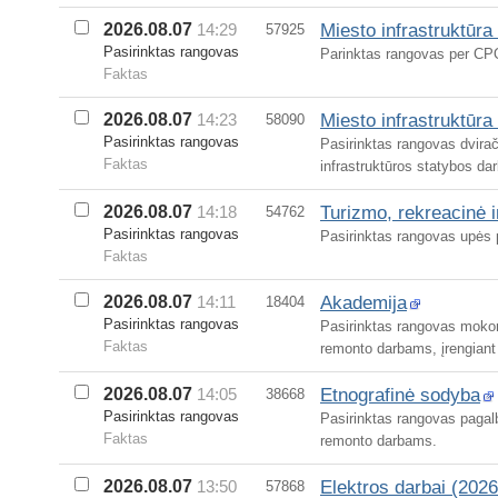
Miesto infrastruktūra
2026.08.07
14:29
57925
Pasirinktas rangovas
Parinktas rangovas per CPO
Faktas
Miesto infrastruktūra
2026.08.07
14:23
58090
Pasirinktas rangovas
Pasirinktas rangovas dvirač
Faktas
infrastruktūros statybos da
Turizmo, rekreacinė i
2026.08.07
14:18
54762
Pasirinktas rangovas
Pasirinktas rangovas upės 
Faktas
Akademija
2026.08.07
14:11
18404
Pasirinktas rangovas
Pasirinktas rangovas mokom
Faktas
remonto darbams, įrengiant l
Etnografinė sodyba
2026.08.07
14:05
38668
Pasirinktas rangovas
Pasirinktas rangovas pagalbi
Faktas
remonto darbams.
Elektros darbai (2026
2026.08.07
13:50
57868