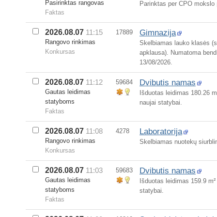
Pasirinktas rangovas
Parinktas per CPO mokslo p
Faktas
Gimnazija
2026.08.07
11:15
17889
Rangovo rinkimas
Skelbiamas lauko klasės (s
Konkursas
apklausa). Numatoma bendra
13/08/2026.
Dvibutis namas
2026.08.07
11:12
59684
Gautas leidimas
Išduotas leidimas 180.26 m²
statyboms
naujai statybai.
Faktas
Laboratorija
2026.08.07
11:08
4278
Rangovo rinkimas
Skelbiamas nuotekų siurblin
Konkursas
Dvibutis namas
2026.08.07
11:03
59683
Gautas leidimas
Išduotas leidimas 159.9 m² 
statyboms
statybai.
Faktas