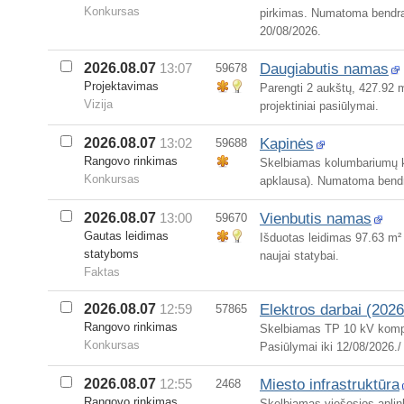
Konkursas
pirkimas. Numatoma bendra 
20/08/2026.
Daugiabutis namas
2026.08.07
13:07
59678
Projektavimas
Parengti 2 aukštų, 427.92 
Vizija
projektiniai pasiūlymai.
Kapinės
2026.08.07
13:02
59688
Rangovo rinkimas
Skelbiamas kolumbariumų k
Konkursas
apklausa). Numatoma bendra
Vienbutis namas
2026.08.07
13:00
59670
Gautas leidimas
Išduotas leidimas 97.63 m² 
statyboms
naujai statybai.
Faktas
Elektros darbai (2026
2026.08.07
12:59
57865
Rangovo rinkimas
Skelbiamas TP 10 kV kompe
Konkursas
Pasiūlymai iki 12/08/2026./
Miesto infrastruktūra
2026.08.07
12:55
2468
Rangovo rinkimas
Skelbiamas viešosios aplink