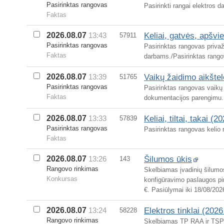
Pasirinktas rangovas
Pasirinkti rangai elektros 
Faktas
Keliai, gatvės, apšvi
2026.08.07
13:43
57911
Pasirinktas rangovas
Pasirinktas rangovas privaž
Faktas
darbams./Pasirinktas rang
Vaikų žaidimo aikšte
2026.08.07
13:39
51765
Pasirinktas rangovas
Pasirinktas rangovas vaikų
Faktas
dokumentacijos parengimu.
Keliai, tiltai, takai (2
2026.08.07
13:33
57839
Pasirinktas rangovas
Pasirinktas rangovas kelio 
Faktas
Šilumos ūkis
2026.08.07
13:26
143
Rangovo rinkimas
Skelbiamas įvadinių šilumos
Konkursas
konfigūravimo paslaugos pi
€. Pasiūlymai iki 18/08/202
Elektros tinklai (2026
2026.08.07
13:24
58228
Rangovo rinkimas
Skelbiamas TP RAA ir TSPĮ 