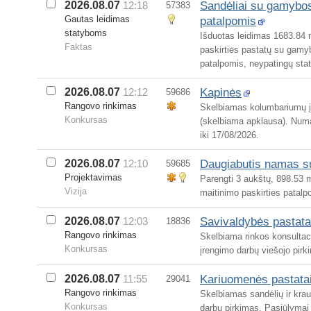
Sandėliai su gamybo
2026.08.07
12:18
57383
Gautas leidimas
patalpomis
statyboms
Išduotas leidimas 1683.84 
Faktas
paskirties pastatų su gamy
patalpomis, neypatingų stati
Kapinės
2026.08.07
12:12
59686
Rangovo rinkimas
Skelbiamas kolumbariumų įr
Konkursas
(skelbiama apklausa). Numa
iki 17/08/2026.
Daugiabutis namas su
2026.08.07
12:10
59685
Projektavimas
Parengti 3 aukštų, 898.53 
Vizija
maitinimo paskirties patalp
Savivaldybės pastatai
2026.08.07
12:03
18836
Rangovo rinkimas
Skelbiama rinkos konsultacij
Konkursas
įrengimo darbų viešojo pirk
Kariuomenės pastata
2026.08.07
11:55
29041
Rangovo rinkimas
Skelbiamas sandėlių ir kra
Konkursas
darbų pirkimas. Pasiūlymai 