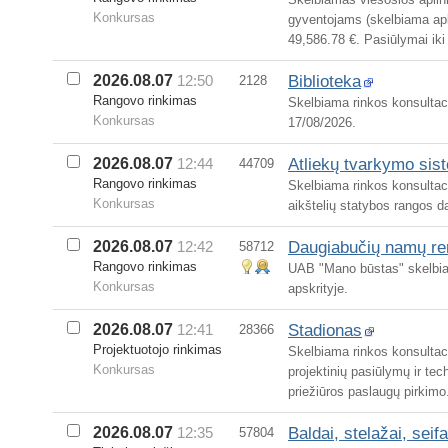
Konkursas
gyventojams (skelbiama apk
49,586.78 €. Pasiūlymai iki
Biblioteka
2026.08.07
12:50
2128
Rangovo rinkimas
Skelbiama rinkos konsultaci
Konkursas
17/08/2026.
Atliekų tvarkymo sis
2026.08.07
12:44
44709
Rangovo rinkimas
Skelbiama rinkos konsultaci
Konkursas
aikštelių statybos rangos d
Daugiabučių namų re
2026.08.07
12:42
58712
Rangovo rinkimas
UAB "Mano būstas" skelbi
Konkursas
apskrityje.
Stadionas
2026.08.07
12:41
28366
Projektuotojo rinkimas
Skelbiama rinkos konsultaci
Konkursas
projektinių pasiūlymų ir te
priežiūros paslaugų pirkimo
Baldai, stelažai, seif
2026.08.07
12:35
57804