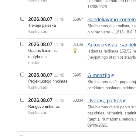
Konkursas
pirkimas. Numatoma bendra 
18/08/2026.
Sandėliavimo kontein
2026.08.07
11:46
35867
Tiekėjo paieška
Skelbiamas dujų balionų sa
Konkursas
pirkimo vertė - 1,818.18 €.
Autoservisas, sandėl
2026.08.07
11:46
31186
Gautas leidimas
Išduotas leidimas 152,52 m²
statyboms
(neypatingo statinio) statyba
Faktas
Gimnazija
2026.08.07
11:46
5995
Projektuotojo rinkimas
Skelbiamas salės paprastoj
Konkursas
priežiūros paslaugų pirkima
Dvaras, parkas
2026.08.07
11:42
53334
Rangovo rinkimas
Skelbiamas dvaro parko sut
Konkursas
paskirties inžinerinių stati
(tarpt.). Numatoma bendra p
09/09/2026.