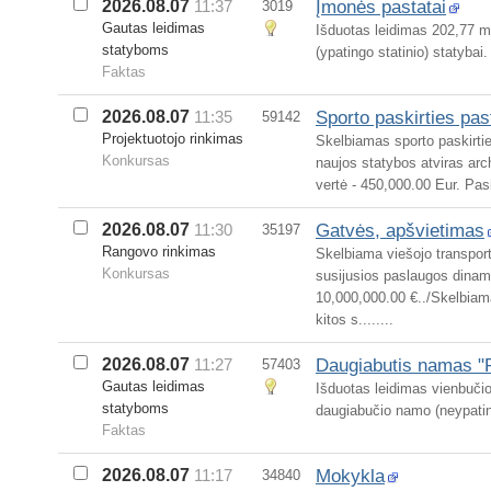
Įmonės pastatai
2026.08.07
11:37
3019
Gautas leidimas
Išduotas leidimas 202,77 m²
statyboms
(ypatingo statinio) statybai.
Faktas
Sporto paskirties pas
2026.08.07
11:35
59142
Projektuotojo rinkimas
Skelbiamas sporto paskirtie
Konkursas
naujos statybos atviras ar
vertė - 450,000.00 Eur. Pas
Gatvės, apšvietimas
2026.08.07
11:30
35197
Rangovo rinkimas
Skelbiama viešojo transport
Konkursas
susijusios paslaugos dinam
10,000,000.00 €../Skelbiama
kitos s........
Daugiabutis namas "
2026.08.07
11:27
57403
Gautas leidimas
Išduotas leidimas vienbučio
statyboms
daugiabučio namo (neypating
Faktas
Mokykla
2026.08.07
11:17
34840