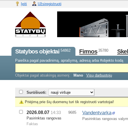
Įeiti
Užsiregistruoti
Statybos objektai
Firmos
Skel
54862
35780
Paieška pagal pavadinimą, aprašymą, adresą arba #objekto kodą
Objektai pagal atsakingą asmenį:
Mano
Visų darbuotojų
Surūšiuoti:
Priėjimą prie šių duomenų turi tik registruoti vartotojai!
Vandentvarka
2026.08.07
14:33
9685
Pasirinktas rangovas
Pasirinktas rangovas valym
Faktas