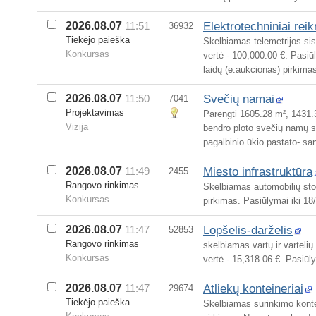
Elektrotechniniai reik
2026.08.07
11:51
36932
Tiekėjo paieška
Skelbiamas telemetrijos si
Konkursas
vertė - 100,000.00 €. Pasiū
laidų (e.aukcionas) pirkima
Svečių namai
2026.08.07
11:50
7041
Projektavimas
Parengti 1605.28 m², 1431.
Vizija
bendro ploto svečių namų st
pagalbinio ūkio pastato- san
Miesto infrastruktūra
2026.08.07
11:49
2455
Rangovo rinkimas
Skelbiamas automobilių stov
Konkursas
pirkimas. Pasiūlymai iki 18
Lopšelis-darželis
2026.08.07
11:47
52853
Rangovo rinkimas
skelbiamas vartų ir vartel
Konkursas
vertė - 15,318.06 €. Pasiūl
Atliekų konteineriai
2026.08.07
11:47
29674
Tiekėjo paieška
Skelbiamas surinkimo kontein