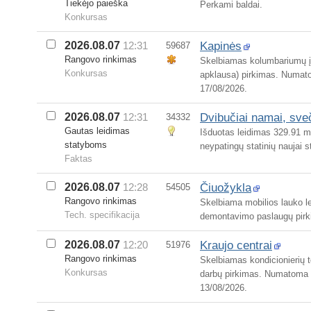
Tiekėjo paieška
Perkami baldai.
Konkursas
Kapinės
2026.08.07
12:31
59687
Rangovo rinkimas
Skelbiamas kolumbariumų įr
Konkursas
apklausa) pirkimas. Numato
17/08/2026.
Dvibučiai namai, sve
2026.08.07
12:31
34332
Gautas leidimas
Išduotas leidimas 329.91 m
statyboms
neypatingų statinių naujai s
Faktas
Čiuožykla
2026.08.07
12:28
54505
Rangovo rinkimas
Skelbiama mobilios lauko l
Tech. specifikacija
demontavimo paslaugų pirki
Kraujo centrai
2026.08.07
12:20
51976
Rangovo rinkimas
Skelbiamas kondicionierių t
Konkursas
darbų pirkimas. Numatoma b
13/08/2026.