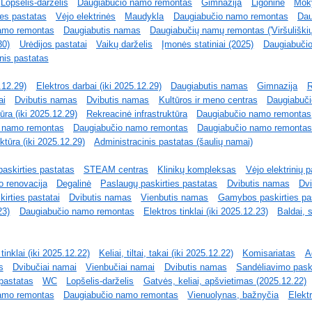
Lopšelis-darželis
Daugiabučio namo remontas
Gimnazija
Ligoninė
Mok
ies pastatas
Vėjo elektrinės
Maudykla
Daugiabučio namo remontas
Dau
amo remontas
Daugiabutis namas
Daugiabučių namų remontas ('Viršuliškių
30)
Urėdijos pastatai
Vaikų darželis
Įmonės statiniai (2025)
Daugiabuči
nis pastatas
5.12.29)
Elektros darbai (iki 2025.12.29)
Daugiabutis namas
Gimnazija
R
ai
Dvibutis namas
Dvibutis namas
Kultūros ir meno centras
Daugiabuč
ūra (iki 2025.12.29)
Rekreacinė infrastruktūra
Daugiabučio namo remontas
 namo remontas
Daugiabučio namo remontas
Daugiabučio namo remonta
ktūra (iki 2025.12.29)
Administracinis pastatas (šaulių namai)
paskirties pastatas
STEAM centras
Klinikų kompleksas
Vėjo elektrinių 
 renovacija
Degalinė
Paslaugų paskirties pastatas
Dvibutis namas
Dvi
irties pastatai
Dvibutis namas
Vienbutis namas
Gamybos paskirties pa
23)
Daugiabučio namo remontas
Elektros tinklai (iki 2025.12.23)
Baldai, s
tinklai (iki 2025.12.22)
Keliai, tiltai, takai (iki 2025.12.22)
Komisariatas
A
s
Dvibučiai namai
Vienbučiai namai
Dvibutis namas
Sandėliavimo paski
pastatas
WC
Lopšelis-darželis
Gatvės, keliai, apšvietimas (2025.12.22)
amo remontas
Daugiabučio namo remontas
Vienuolynas, bažnyčia
Elektr