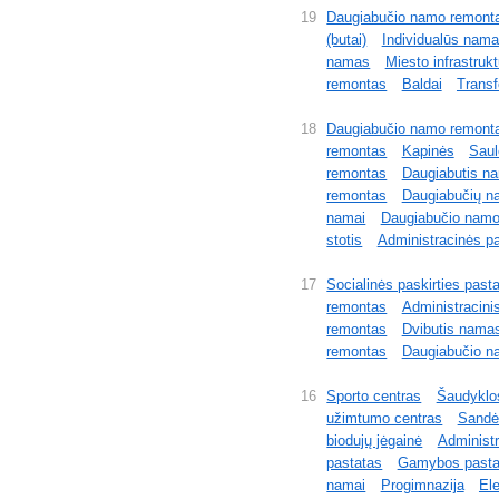
19
Daugiabučio namo remont
(butai)
Individualūs nama
namas
Miesto infrastrukt
remontas
Baldai
Transf
18
Daugiabučio namo remont
remontas
Kapinės
Saul
remontas
Daugiabutis n
remontas
Daugiabučių n
namai
Daugiabučio namo
stotis
Administracinės p
17
Socialinės paskirties past
remontas
Administracini
remontas
Dvibutis nama
remontas
Daugiabučio n
16
Sporto centras
Šaudyklo
užimtumo centras
Sandė
biodujų jėgainė
Administr
pastatas
Gamybos pastata
namai
Progimnazija
Ele