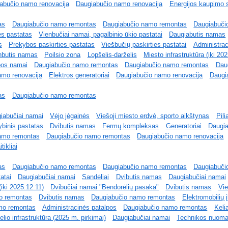
abučio namo renovacija
Daugiabučio namo renovacija
Energijos kaupimo 
as
Daugiabučio namo remontas
Daugiabučio namo remontas
Daugiabuči
es pastatas
Vienbučiai namai, pagalbinio ūkio pastatai
Daugiabutis namas
s
Prekybos paskirties pastatas
Viešbučių paskirties pastatai
Administrac
nbutis namas
Poilsio zona
Lopšelis-darželis
Miesto infrastruktūra (iki 20
bos namai
Daugiabučio namo remontas
Daugiabučio namo remontas
Dau
amo renovacija
Elektros generatoriai
Daugiabučio namo renovacija
Daugi
as
Daugiabučio namo remontas
iabučiai namai
Vėjo jėgainės
Viešoji miesto erdvė, sporto aikštynas
Pili
binis pastatas
Dvibutis namas
Fermų kompleksas
Generatoriai
Daugi
amo remontas
Daugiabučio namo remontas
Daugiabučio namo renovacija
ikliai
as
Daugiabučio namo remontas
Daugiabučio namo remontas
Daugiabuči
atai
Daugiabučiai namai
Sandėliai
Dvibutis namas
Daugiabučiai namai
(iki 2025.12.11)
Dvibučiai namai "Bendorėlių pasaka"
Dvibutis namas
Vi
o remontas
Dvibutis namas
Daugiabučio namo remontas
Elektromobilių 
mo remontas
Administracinės patalpos
Daugiabučio namo remontas
Keli
lio infrastruktūra (2025 m. pirkimai)
Daugiabučiai namai
Technikos nuom