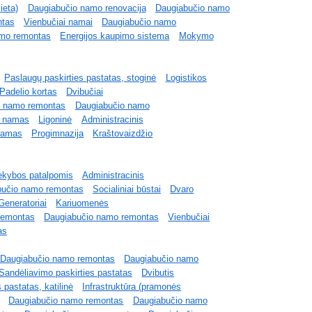
ieta)
Daugiabučio namo renovacija
Daugiabučio namo
ntas
Vienbučiai namai
Daugiabučio namo
amo remontas
Energijos kaupimo sistema
Mokymo
Paslaugų paskirties pastatas, stoginė
Logistikos
Padelio kortas
Dvibučiai
o namo remontas
Daugiabučio namo
s namas
Ligoninė
Administracinis
namas
Progimnazija
Kraštovaizdžio
ekybos patalpomis
Administracinis
bučio namo remontas
Socialiniai būstai
Dvaro
Generatoriai
Kariuomenės
remontas
Daugiabučio namo remontas
Vienbučiai
as
Daugiabučio namo remontas
Daugiabučio namo
Sandėliavimo paskirties pastatas
Dvibutis
 pastatas, katilinė
Infrastruktūra (pramonės
Daugiabučio namo remontas
Daugiabučio namo