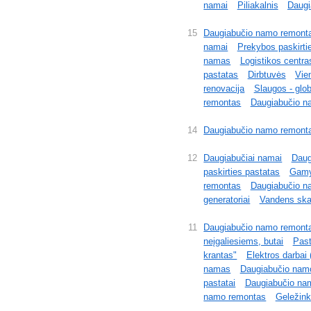
namai
Piliakalnis
Daugi
15
Daugiabučio namo remont
namai
Prekybos paskirti
namas
Logistikos centra
pastatas
Dirbtuvės
Vie
renovacija
Slaugos - glo
remontas
Daugiabučio n
14
Daugiabučio namo remont
12
Daugiabučiai namai
Daug
paskirties pastatas
Gamy
remontas
Daugiabučio n
generatoriai
Vandens skait
11
Daugiabučio namo remont
neįgaliesiems, butai
Past
krantas"
Elektros darbai 
namas
Daugiabučio nam
pastatai
Daugiabučio na
namo remontas
Geležinke