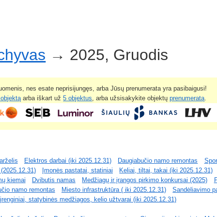
rchyvas
→ 2025, Gruodis
omenis, nes esate neprisijungęs, arba Jūsų prenumerata yra pasibaigusi!
 objektą
arba iškart už
5 objektus
, arba užsisakykite objektų
prenumeratą
.
arželis
Elektros darbai (iki 2025.12.31)
Daugiabučio namo remontas
Spor
ai (2025.12.31)
Įmonės pastatai, statiniai
Keliai, tiltai, takai (iki 2025.12.31)
mų kiemai
Dvibutis namas
Medžiagų ir įrangos pirkimo konkursai (2025)
učio namo remontas
Miesto infrastruktūra ( iki 2025.12.31)
Sandėliavimo pa
renginiai, statybinės medžiagos, kelio užtvarai (iki 2025.12.31)