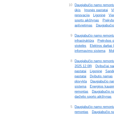
10
Daugiabučio namo remont
ūkis
Įmonės pastatai
V
renovacija
Ligoninė
Vie
sporto aikštynas
Prekybo
apšvietimas
Daugiabuči
9
Daugiabučio namo remont
infrastruktūra
Prekybos pa
stotelės
Elektros darbai 
informavimo sistema
Mo
8
Daugiabučio namo remont
2025.12.08)
Dvibučiai n
pastatai
Ligoninė
Sandė
pastatai
Dvibutis namas
plovykla
Daugiabučio na
sistema
Energijos kaupi
remontas
Daugiabučio n
darželio sporto aikštynas
5
Daugiabučio namo remont
remontas
Daugiabučio n