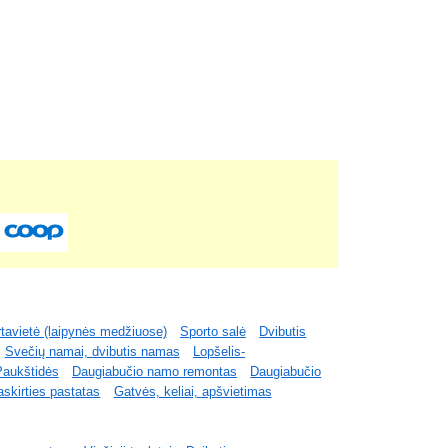
tavietė (laipynės medžiuose)
Sporto salė
Dvibutis
Svečių namai, dvibutis namas
Lopšelis-
Paukštidės
Daugiabučio namo remontas
Daugiabučio
skirties pastatas
Gatvės, keliai, apšvietimas