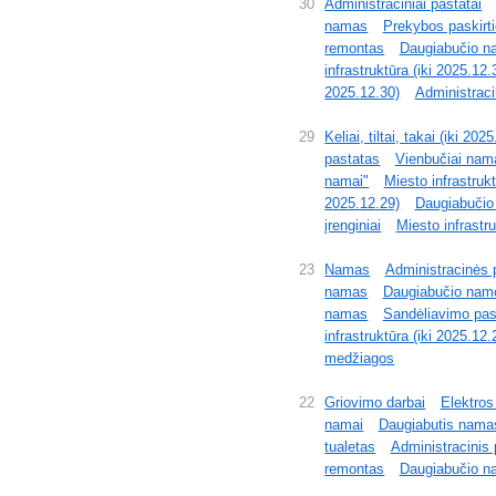
30
Administraciniai pastatai
namas
Prekybos paskirt
remontas
Daugiabučio n
infrastruktūra (iki 2025.12.
2025.12.30)
Administraci
29
Keliai, tiltai, takai (iki 202
pastatas
Vienbučiai nam
namai"
Miesto infrastrukt
2025.12.29)
Daugiabučio
įrenginiai
Miesto infrastru
23
Namas
Administracinės 
namas
Daugiabučio namo
namas
Sandėliavimo pask
infrastruktūra (iki 2025.12.
medžiagos
22
Griovimo darbai
Elektros 
namai
Daugiabutis nama
tualetas
Administracinis 
remontas
Daugiabučio n