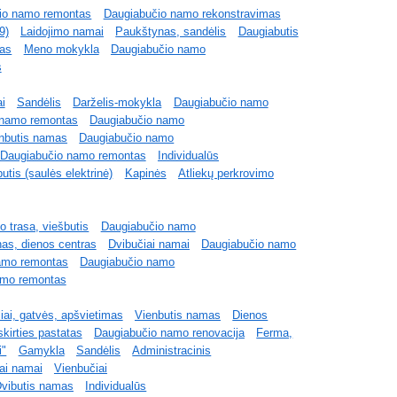
io namo remontas
Daugiabučio namo rekonstravimas
9)
Laidojimo namai
Paukštynas, sandėlis
Daugiabutis
ras
Meno mokykla
Daugiabučio namo
s
i
Sandėlis
Darželis-mokykla
Daugiabučio namo
 namo remontas
Daugiabučio namo
nbutis namas
Daugiabučio namo
Daugiabučio namo remontas
Individualūs
utis (saulės elektrinė)
Kapinės
Atliekų perkrovimo
mo trasa, viešbutis
Daugiabučio namo
nas, dienos centras
Dvibučiai namai
Daugiabučio namo
amo remontas
Daugiabučio namo
amo remontas
iai, gatvės, apšvietimas
Vienbutis namas
Dienos
kirties pastatas
Daugiabučio namo renovacija
Ferma,
i"
Gamykla
Sandėlis
Administracinis
ai namai
Vienbučiai
vibutis namas
Individualūs