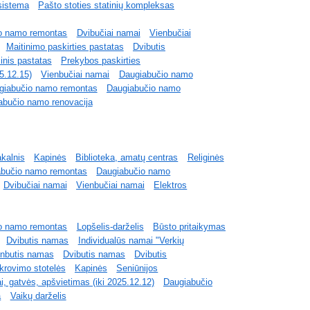
sistema
Pašto stoties statinių kompleksas
o namo remontas
Dvibučiai namai
Vienbučiai
Maitinimo paskirties pastatas
Dvibutis
inis pastatas
Prekybos paskirties
25.12.15)
Vienbučiai namai
Daugiabučio namo
giabučio namo remontas
Daugiabučio namo
abučio namo renovacija
akalnis
Kapinės
Biblioteka, amatų centras
Religinės
abučio namo remontas
Daugiabučio namo
Dvibučiai namai
Vienbučiai namai
Elektros
o namo remontas
Lopšelis-darželis
Būsto pritaikymas
Dvibutis namas
Individualūs namai "Verkių
enbutis namas
Dvibutis namas
Dvibutis
įkrovimo stotelės
Kapinės
Seniūnijos
ai, gatvės, apšvietimas (iki 2025.12.12)
Daugiabučio
a
Vaikų darželis