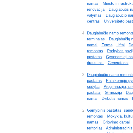
namas
Miesto infrastrukt
renovacija
Daugiabutis 
valymas
Daugiabučio n
centras
Universiteto past
4
Daugiabučio namo remont
terminalas
Daugiabučių n
namai
Ferma
Liftai
Da
remontas
Prekybos pavil
pastatas
Gyvenamieji n
draustinis
Generatoriai
3
Daugiabučio namo remont
pastatas
Palaikomojo gyd
sodyba
Progimnazija, pr
pastatai
Gimnazija
Dau
namai
Dvibutis namas
2
Gamybinis pastatas, sandėl
remontas
Mokykla, kultū
namas
Griovimo darbai
teritorija)
Administracinis