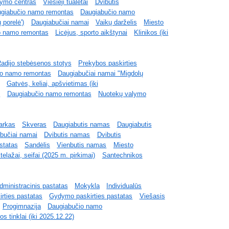
ymo centras
Viešieji tualetai
Dvibutis
giabučio namo remontas
Daugiabučio namo
 porelė')
Daugiabučiai namai
Vaikų darželis
Miesto
o namo remontas
Licėjus, sporto aikštynai
Klinikos (iki
adijo stebėsenos stotys
Prekybos paskirties
io namo remontas
Daugiabučiai namai "Migdolų
Gatvės, keliai, apšvietimas (iki
s
Daugiabučio namo remontas
Nuotekų valymo
parkas
Skveras
Daugiabutis namas
Daugiabutis
bučiai namai
Dvibutis namas
Dvibutis
statas
Sandėlis
Vienbutis namas
Miesto
telažai, seifai (2025 m. pirkimai)
Santechnikos
dministracinis pastatas
Mokykla
Individualūs
rties pastatas
Gydymo paskirties pastatas
Viešasis
Progimnazija
Daugiabučio namo
os tinklai (iki 2025.12.22)