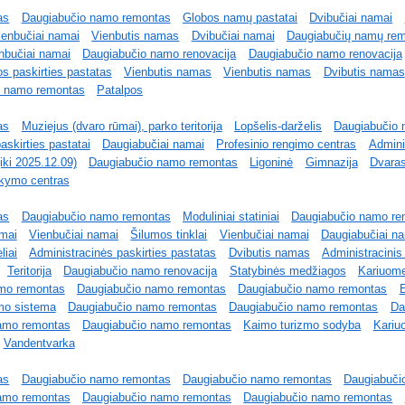
as
Daugiabučio namo remontas
Globos namų pastatai
Dvibučiai namai
ienbučiai namai
Vienbutis namas
Dvibučiai namai
Daugiabučių namų re
nbučiai namai
Daugiabučio namo renovacija
Daugiabučio namo renovacija
s paskirties pastatas
Vienbutis namas
Vienbutis namas
Dvibutis namas
o namo remontas
Patalpos
as
Muziejus (dvaro rūmai), parko teritorija
Lopšelis-darželis
Daugiabučio
skirties pastatai
Daugiabučiai namai
Profesinio rengimo centras
Admini
(iki 2025.12.09)
Daugiabučio namo remontas
Ligoninė
Gimnazija
Dvara
kymo centras
as
Daugiabučio namo remontas
Moduliniai statiniai
Daugiabučio namo re
amai
Vienbučiai namai
Šilumos tinklai
Vienbučiai namai
Daugiabučiai n
liai
Administracinės paskirties pastatas
Dvibutis namas
Administracinis
Teritorija
Daugiabučio namo renovacija
Statybinės medžiagos
Kariuome
mo remontas
Daugiabučio namo remontas
Daugiabučio namo remontas
E
mo sistema
Daugiabučio namo remontas
Daugiabučio namo remontas
Da
amo remontas
Daugiabučio namo remontas
Kaimo turizmo sodyba
Kariu
Vandentvarka
as
Daugiabučio namo remontas
Daugiabučio namo remontas
Daugiabuči
amo remontas
Daugiabučio namo remontas
Daugiabučio namo remontas