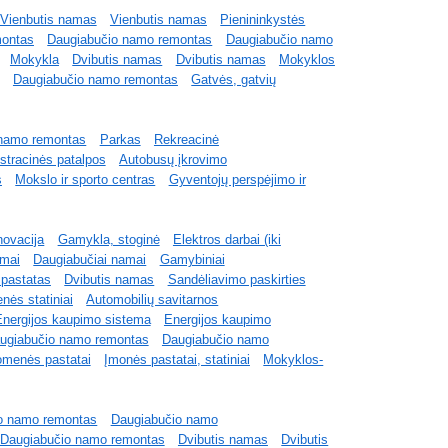
Vienbutis namas
Vienbutis namas
Pienininkystės
montas
Daugiabučio namo remontas
Daugiabučio namo
Mokykla
Dvibutis namas
Dvibutis namas
Mokyklos
Daugiabučio namo remontas
Gatvės, gatvių
 namo remontas
Parkas
Rekreacinė
stracinės patalpos
Autobusų įkrovimo
s
Mokslo ir sporto centras
Gyventojų perspėjimo ir
novacija
Gamykla, stoginė
Elektros darbai (iki
amai
Daugiabučiai namai
Gamybiniai
 pastatas
Dvibutis namas
Sandėliavimo paskirties
nės statiniai
Automobilių savitarnos
nergijos kaupimo sistema
Energijos kaupimo
ugiabučio namo remontas
Daugiabučio namo
omenės pastatai
Įmonės pastatai, statiniai
Mokyklos-
o namo remontas
Daugiabučio namo
Daugiabučio namo remontas
Dvibutis namas
Dvibutis