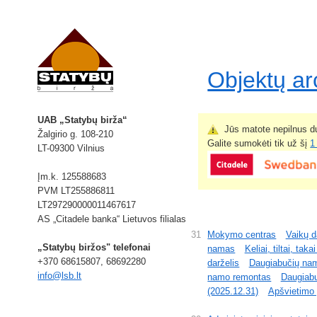
Objektų a
UAB „Statybų birža“
Jūs matote nepilnus du
Žalgirio g. 108-210
Galite sumokėti tik už šį
1
LT-09300 Vilnius
Įm.k. 125588683
PVM LT255886811
LT297290000011467617
AS „Citadele banka“ Lietuvos filialas
31
Mokymo centras
Vaikų d
„Statybų biržos" telefonai
namas
Keliai, tiltai, tak
+370 68615807, 68692280
darželis
Daugiabučių na
info@lsb.lt
namo remontas
Daugiab
(2025.12.31)
Apšvietimo į