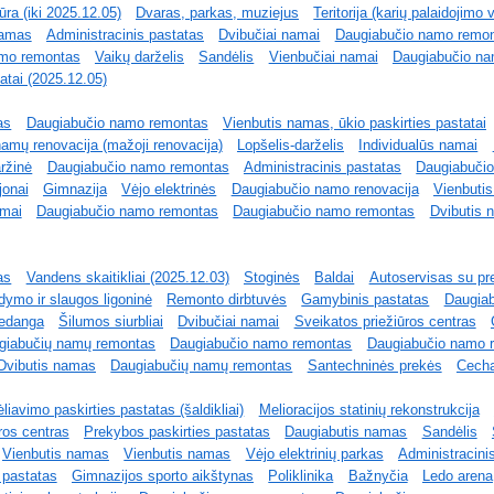
ūra (iki 2025.12.05)
Dvaras, parkas, muziejus
Teritorija (karių palaidojimo v
namas
Administracinis pastatas
Dvibučiai namai
Daugiabučio namo remo
amo remontas
Vaikų darželis
Sandėlis
Vienbučiai namai
Daugiabučio n
atai (2025.12.05)
as
Daugiabučio namo remontas
Vienbutis namas, ūkio paskirties pastatai
amų renovacija (mažoji renovacija)
Lopšelis-darželis
Individualūs namai
ržinė
Daugiabučio namo remontas
Administracinis pastatas
Daugiabuči
jonai
Gimnazija
Vėjo elektrinės
Daugiabučio namo renovacija
Vienbuti
amai
Daugiabučio namo remontas
Daugiabučio namo remontas
Dvibutis 
as
Vandens skaitikliai (2025.12.03)
Stoginės
Baldai
Autoservisas su pr
ymo ir slaugos ligoninė
Remonto dirbtuvės
Gamybinis pastatas
Daugia
iedanga
Šilumos siurbliai
Dvibučiai namai
Sveikatos priežiūros centras
giabučių namų remontas
Daugiabučio namo remontas
Daugiabučio namo 
Dvibutis namas
Daugiabučių namų remontas
Santechninės prekės
Cech
iavimo paskirties pastatas (šaldikliai)
Melioracijos statinių rekonstrukcija
ros centras
Prekybos paskirties pastatas
Daugiabutis namas
Sandėlis
Vienbutis namas
Vienbutis namas
Vėjo elektrinių parkas
Administracinis
 pastatas
Gimnazijos sporto aikštynas
Poliklinika
Bažnyčia
Ledo arena