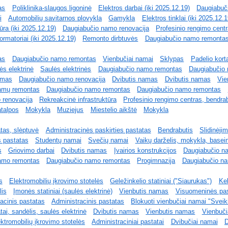
as
Poliklinika-slaugos ligoninė
Elektros darbai (iki 2025.12.19)
Daugiabuč
i
Automobilių savitarnos plovykla
Gamykla
Elektros tinklai (iki 2025.12.1
ūra (iki 2025.12.19)
Daugiabučio namo renovacija
Profesinio rengimo cent
ormatoriai (iki 2025.12.19)
Remonto dirbtuvės
Daugiabučio namo remonta
as
Daugiabučio namo remontas
Vienbučiai namai
Sklypas
Padelio korta
ės elektrinė
Saulės elektrinės
Daugiabučio namo remontas
Daugiabučio
amas
Daugiabučio namo renovacija
Dvibutis namas
Dvibutis namas
Vie
amų remontas
Daugiabučio namo remontas
Daugiabučio namo remontas
 renovacija
Rekreakcinė infrastruktūra
Profesinio rengimo centras, bendrab
atalpos
Mokykla
Muziejus
Miestelio aikštė
Mokykla
atas, slėptuvė
Administracinės paskirties pastatas
Bendrabutis
Slidinėji
s pastatas
Studentų namai
Svečių namai
Vaikų darželis, mokykla, basei
s
Griovimo darbai
Dvibutis namas
Įvairios konstrukcijos
Daugiabučio n
amo remontas
Daugiabučio namo remontas
Progimnazija
Daugiabučio n
s
Elektromobilių įkrovimo stotelės
Geležinkelio statiniai ("Siaurukas")
Kel
lis
Įmonės statiniai (saulės elektrinė)
Vienbutis namas
Visuomeninės pas
acinis pastatas
Administracinis pastatas
Blokuoti vienbučiai namai "Sveik
i, sandėlis, saulės elektrinė
Dvibutis namas
Vienbutis namas
Vienbuči
ktromobilių įkrovimo stotelės
Administraciniai pastatai
Dvibučiai namai
D