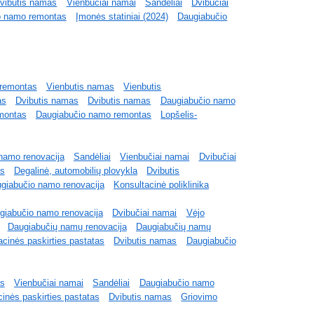
vibutis namas
Vienbučiai namai
Sandėliai
Dvibučiai
o namo remontas
Įmonės statiniai (2024)
Daugiabučio
remontas
Vienbutis namas
Vienbutis
as
Dvibutis namas
Dvibutis namas
Daugiabučio namo
montas
Daugiabučio namo remontas
Lopšelis-
namo renovacija
Sandėliai
Vienbučiai namai
Dvibučiai
as
Degalinė, automobilių plovykla
Dvibutis
giabučio namo renovacija
Konsultacinė poliklinika
giabučio namo renovacija
Dvibučiai namai
Vėjo
Daugiabučių namų renovacija
Daugiabučių namų
acinės paskirties pastatas
Dvibutis namas
Daugiabučio
as
Vienbučiai namai
Sandėliai
Daugiabučio namo
inės paskirties pastatas
Dvibutis namas
Griovimo