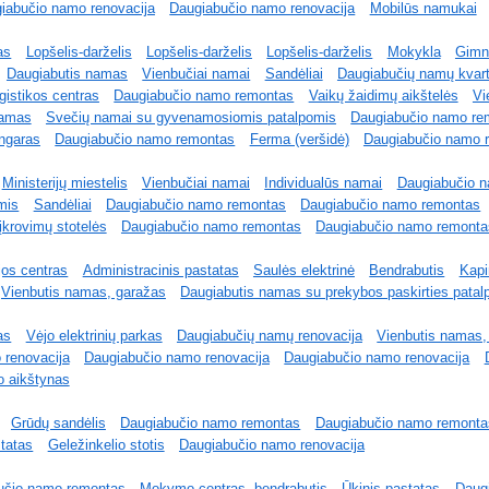
iabučio namo renovacija
Daugiabučio namo renovacija
Mobilūs namukai
as
Lopšelis-darželis
Lopšelis-darželis
Lopšelis-darželis
Mokykla
Gimn
Daugiabutis namas
Vienbučiai namai
Sandėliai
Daugiabučių namų kvart
gistikos centras
Daugiabučio namo remontas
Vaikų žaidimų aikštelės
Vi
namas
Svečių namai su gyvenamosiomis patalpomis
Daugiabučio namo re
ngaras
Daugiabučio namo remontas
Ferma (veršidė)
Daugiabučio namo 
Ministerijų miestelis
Vienbučiai namai
Individualūs namai
Daugiabučio 
mis
Sandėliai
Daugiabučio namo remontas
Daugiabučio namo remontas
įkrovimų stotelės
Daugiabučio namo remontas
Daugiabučio namo remonta
ijos centras
Administracinis pastatas
Saulės elektrinė
Bendrabutis
Kapi
Vienbutis namas, garažas
Daugiabutis namas su prekybos paskirties patal
as
Vėjo elektrinių parkas
Daugiabučių namų renovacija
Vienbutis namas,
 renovacija
Daugiabučio namo renovacija
Daugiabučio namo renovacija
o aikštynas
Grūdų sandėlis
Daugiabučio namo remontas
Daugiabučio namo remontas
statas
Geležinkelio stotis
Daugiabučio namo renovacija
učio namo remontas
Mokymo centras, bendrabutis
Ūkinis pastatas
Daug