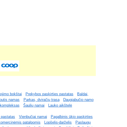
ojimo bokštai
Prekybos paskirties pastatas
Baldai,
butis namas
Parkas, dviračių trasa
Daugiabučio namo
 kompleksas
Šaulių namai
Lauko aikštelė
s pastatas
Vienbučiai namai
Pagalbinis ūkio paskirties
komercinėmis patalpomis
Lopšelis-darželis
Paslaugų