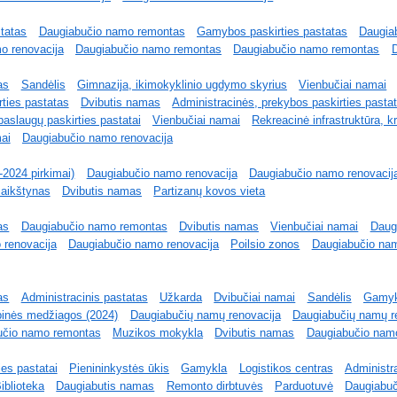
statas
Daugiabučio namo remontas
Gamybos paskirties pastatas
Daugia
o renovacija
Daugiabučio namo remontas
Daugiabučio namo remontas
as
Sandėlis
Gimnazija, ikimokyklinio ugdymo skyrius
Vienbučiai namai
ties pastatas
Dvibutis namas
Administracinės, prekybos paskirties pastat
paslaugų paskirties pastatai
Vienbučiai namai
Rekreacinė infrastruktūra, k
ai
Daugiabučio namo renovacija
-2024 pirkimai)
Daugiabučio namo renovacija
Daugiabučio namo renovacij
 aikštynas
Dvibutis namas
Partizanų kovos vieta
as
Daugiabučio namo remontas
Dvibutis namas
Vienbučiai namai
Daug
 renovacija
Daugiabučio namo renovacija
Poilsio zonos
Daugiabučio nam
as
Administracinis pastatas
Užkarda
Dvibučiai namai
Sandėlis
Gamyk
ybinės medžiagos (2024)
Daugiabučių namų renovacija
Daugiabučių namų r
učio namo remontas
Muzikos mokykla
Dvibutis namas
Daugiabučio nam
es pastatai
Pienininkystės ūkis
Gamykla
Logistikos centras
Administr
iblioteka
Daugiabutis namas
Remonto dirbtuvės
Parduotuvė
Daugiabuč