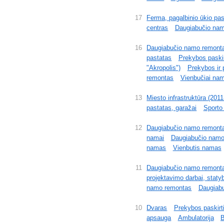
17
Ferma, pagalbinio ūkio pa
centras
Daugiabučio nam
16
Daugiabučio namo remont
pastatas
Prekybos paskir
"Akropolis")
Prekybos ir 
remontas
Vienbučiai nam
13
Miesto infrastruktūra (2011
pastatas, garažai
Sporto
12
Daugiabučio namo remont
namai
Daugiabučio namo
namas
Vienbutis namas
11
Daugiabučio namo remont
projektavimo darbai, stat
namo remontas
Daugiab
10
Dvaras
Prekybos paskirti
apsauga
Ambulatorija
B