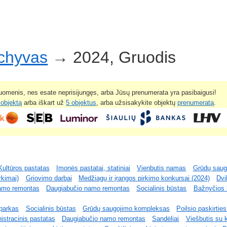
rchyvas
→ 2024, Gruodis
omenis, nes esate neprisijungęs, arba Jūsų prenumerata yra pasibaigusi!
 objektą
arba iškart už
5 objektus
, arba užsisakykite objektų
prenumeratą
.
Kultūros pastatas
Įmonės pastatai, statiniai
Vienbutis namas
Grūdų saug
rkimai)
Griovimo darbai
Medžiagų ir įrangos pirkimo konkursai (2024)
Dvi
amo remontas
Daugiabučio namo remontas
Socialinis būstas
Bažnyčios
 parkas
Socialinis būstas
Grūdų saugojimo kompleksas
Poilsio paskirtie
istracinis pastatas
Daugiabučio namo remontas
Sandėliai
Viešbutis su 