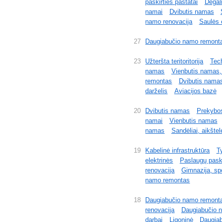
paskirties pastatai
Degali
namai
Dvibutis namas
namo renovacija
Saulės 
27
Daugiabučio namo remont
23
Užteršta teritoritorija
Tech
namas
Vienbutis namas,
remontas
Dvibutis nama
darželis
Aviacijos bazė
20
Dvibutis namas
Prekybos
namai
Vienbutis namas
namas
Sandėliai, aikštel
19
Kabelinė infrastruktūra
T
elektrinės
Paslaugų paski
renovacija
Gimnazija, sp
namo remontas
18
Daugiabučio namo remont
renovacija
Daugiabučio 
darbai
Ligoninė
Daugiab