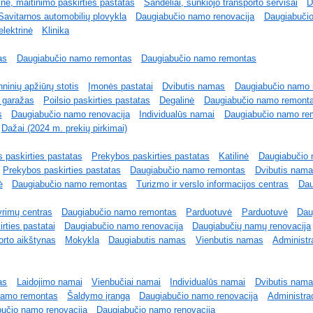
nė, maitinimo paskirties pastatas
Sandėliai, sunkiojo transporto servisai
D
Savitarnos automobilių plovykla
Daugiabučio namo renovacija
Daugiabuči
elektrinė
Klinika
as
Daugiabučio namo remontas
Daugiabučio namo remontas
ninių apžiūrų stotis
Įmonės pastatai
Dvibutis namas
Daugiabučio namo 
 garažas
Poilsio paskirties pastatas
Degalinė
Daugiabučio namo remont
s
Daugiabučio namo renovacija
Individualūs namai
Daugiabučio namo re
Dažai (2024 m. prekių pirkimai)
 paskirties pastatas
Prekybos paskirties pastatas
Katilinė
Daugiabučio 
Prekybos paskirties pastatas
Daugiabučio namo remontas
Dvibutis nam
ė
Daugiabučio namo remontas
Turizmo ir verslo informacijos centras
Dau
yrimų centras
Daugiabučio namo remontas
Parduotuvė
Parduotuvė
Dau
rties pastatai
Daugiabučio namo renovacija
Daugiabučių namų renovacija
orto aikštynas
Mokykla
Daugiabutis namas
Vienbutis namas
Administr
as
Laidojimo namai
Vienbučiai namai
Individualūs namai
Dvibutis nam
namo remontas
Šaldymo įranga
Daugiabučio namo renovacija
Administrac
učio namo renovacija
Daugiabučio namo renovacija