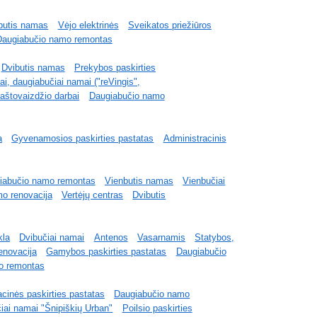
butis namas
Vėjo elektrinės
Sveikatos priežiūros
Daugiabučio namo remontas
Dvibutis namas
Prekybos paskirties
ai, daugiabučiai namai ("reVingis",
raštovaizdžio darbai
Daugiabučio namo
a
Gyvenamosios paskirties pastatas
Administracinis
iabučio namo remontas
Vienbutis namas
Vienbučiai
o renovacija
Vertėjų centras
Dvibutis
la
Dvibučiai namai
Antenos
Vasarnamis
Statybos,
enovacija
Gamybos paskirties pastatas
Daugiabučio
o remontas
acinės paskirties pastatas
Daugiabučio namo
iai namai "Šnipiškių Urban"
Poilsio paskirties