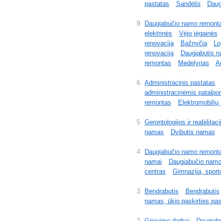
pastatas
Sandėlis
Daug
9
Daugiabučio namo remont
elektrinės
Vėjo jėgainės
renovacija
Bažnyčia
Lo
renovacija
Daugiabutis 
remontas
Medelynas
A
6
Administracinis pastatas
administracinėmis patalpo
remontas
Elektromobilių 
5
Gerontologijos ir reabilitac
namas
Dvibutis namas
4
Daugiabučio namo remont
namai
Daugiabučio namo
centras
Gimnazija, sport
3
Bendrabutis
Bendrabutis
namas, ūkio paskirties pa
2
Griovimo darbai
Daugiab