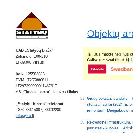
Objektų a
UAB „Statybų birža“
Jūs matote nepilnus du
Žalgirio g. 108-210
Galite sumokėti tik už šį
1
LT-09300 Vilnius
Įm.k. 125588683
PVM LT255886811
LT297290000011467617
AS „Citadele banka“ Lietuvos filialas
31
Grūdų bokštai, sandėlis
„Statybų biržos" telefonai
stelažai, seifai (2024 m. pi
+370 68615807, 68692280
remontas
Daugiabučio n
info@lsb.lt
30
Rekreacinė infrastruktūra,
pastatas - kupolas
Admin