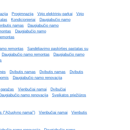
azija
Progimnazija
Vėjo elektrinių parkai
Vėjo
alas
Kondicionieriai
Daugiabučio namo
enbutis namas
Daugiabučio namo
montas
Daugiabučio namo
remontas
namo remontas
Sandėliavimo paskirties pastatas su
Daugiabučio namo remontas
Daugiabučio namo
s
nės
Dvibutis namas
Dvibutis namas
Dvibutis
pomis
Daugiabučio namo renovacija
 garažas
Vienbučiai namai
Dvibučiai
Daugiabučio namo renovacija
Sveikatos priežiūros
 ("Ąžuolyno namai")
Vienbučiai namai
Vienbutis
iabučio namo renovacija
Daugiabučio namo