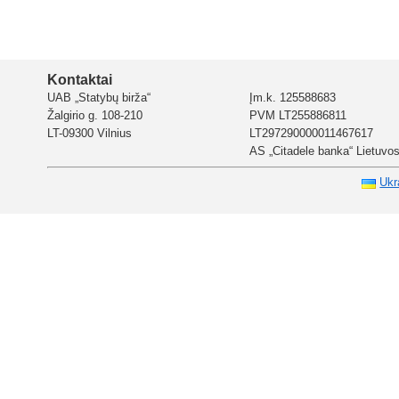
Kontaktai
UAB „Statybų birža“
Įm.k. 125588683
Žalgirio g. 108-210
PVM LT255886811
LT-09300 Vilnius
LT297290000011467617
AS „Citadele banka“ Lietuvos 
Ukr