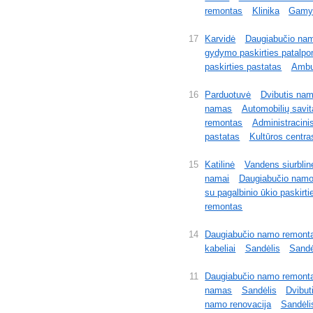
remontas
Klinika
Gamy
17
Karvidė
Daugiabučio nam
gydymo paskirties patalpo
paskirties pastatas
Ambul
16
Parduotuvė
Dvibutis na
namas
Automobilių savit
remontas
Administracini
pastatas
Kultūros centra
15
Katilinė
Vandens siurblin
namai
Daugiabučio namo
su pagalbinio ūkio paskirti
remontas
14
Daugiabučio namo remont
kabeliai
Sandėlis
Sandė
11
Daugiabučio namo remont
namas
Sandėlis
Dvibut
namo renovacija
Sandėli