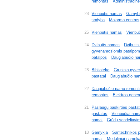
remontas
Administracinė
28
Vienbutis namas
Gamybi
sodyba
Mokymo centras
25
Vienbutis namas
Vienbuč
24
Dvibutis namas
Dvibuti
gyvenamosiomis patalpom
patalpos
Daugiabučio na
23
Biblioteka
Grupinio gyve
pastatai
Daugiabučio nam
22
Daugiabučio namo remont
remontas
Elektros genera
21
Paslaugų paskirties pasta
pastatas
Vienbučiai nam
namai
Grūdų sandėliavi
18
Gamykla
Santechnikos 
namai
Moduliniai namelia