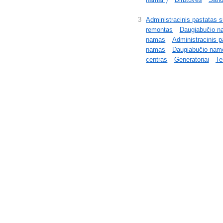
3
Administracinis pastatas
remontas
Daugiabučio n
namas
Administracinis p
namas
Daugiabučio namo
centras
Generatoriai
Te