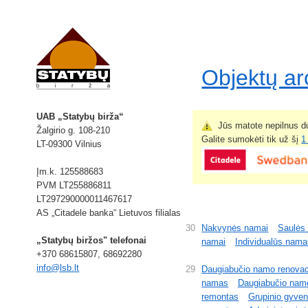
Objektų a
UAB „Statybų birža“
Jūs matote nepilnus du
Žalgirio g. 108-210
Galite sumokėti tik už šį
1
LT-09300 Vilnius
Įm.k. 125588683
PVM LT255886811
LT297290000011467617
AS „Citadele banka“ Lietuvos filialas
30
Nakvynės namai
Saulės 
„Statybų biržos" telefonai
namai
Individualūs nama
+370 68615807, 68692280
info@lsb.lt
29
Daugiabučio namo renovac
namas
Daugiabučio namo
remontas
Grupinio gyve