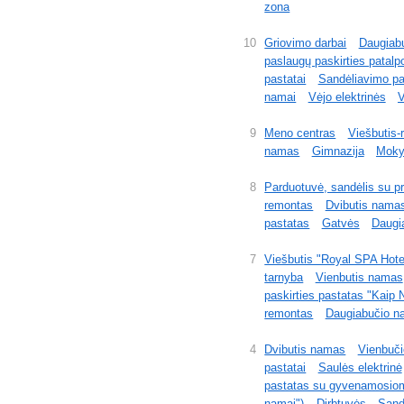
zona
10
Griovimo darbai
Daugiab
paslaugų paskirties patal
pastatai
Sandėliavimo pas
namai
Vėjo elektrinės
V
9
Meno centras
Viešbutis-
namas
Gimnazija
Moky
8
Parduotuvė, sandėlis su p
remontas
Dvibutis nama
pastatas
Gatvės
Daugi
7
Viešbutis "Royal SPA Hote
tarnyba
Vienbutis namas
paskirties pastatas "Kaip 
remontas
Daugiabučio n
4
Dvibutis namas
Vienbuči
pastatai
Saulės elektrinė
pastatas su gyvenamosiom
namai")
Dirbtuvės
Sand