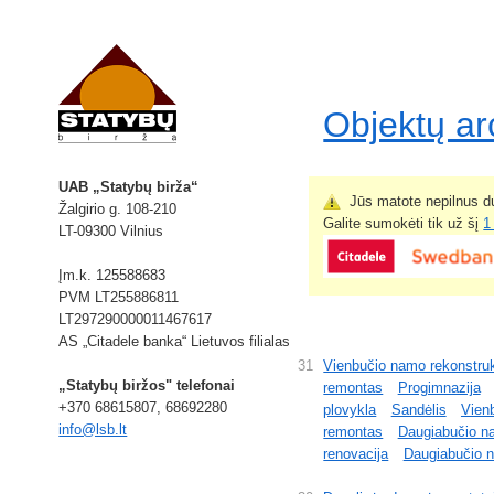
Objektų a
UAB „Statybų birža“
Jūs matote nepilnus du
Žalgirio g. 108-210
Galite sumokėti tik už šį
1
LT-09300 Vilnius
Įm.k. 125588683
PVM LT255886811
LT297290000011467617
AS „Citadele banka“ Lietuvos filialas
31
Vienbučio namo rekonstruk
„Statybų biržos" telefonai
remontas
Progimnazija
+370 68615807, 68692280
plovykla
Sandėlis
Vien
info@lsb.lt
remontas
Daugiabučio n
renovacija
Daugiabučio n