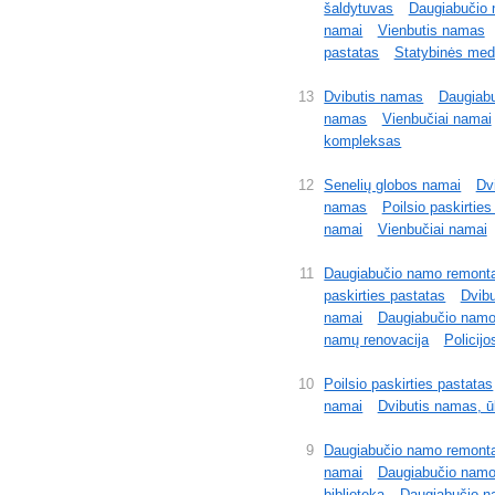
šaldytuvas
Daugiabučio
namai
Vienbutis namas
pastatas
Statybinės med
13
Dvibutis namas
Daugiab
namas
Vienbučiai namai
kompleksas
12
Senelių globos namai
Dv
namas
Poilsio paskirties
namai
Vienbučiai namai
11
Daugiabučio namo remont
paskirties pastatas
Dvibu
namai
Daugiabučio namo
namų renovacija
Policijo
10
Poilsio paskirties pastatas
namai
Dvibutis namas, ūk
9
Daugiabučio namo remont
namai
Daugiabučio namo
biblioteka
Daugiabučio n