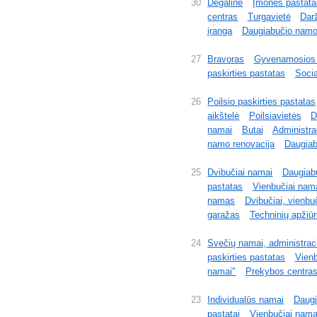
30
Degalinė
Įmonės pastata
centras
Turgavietė
Dar
įranga
Daugiabučio namo
27
Bravoras
Gyvenamosios p
paskirties pastatas
Socia
26
Poilsio paskirties pastatas
aikštelė
Poilsiavietės
D
namai
Butai
Administra
namo renovacija
Daugiab
25
Dvibučiai namai
Daugiab
pastatas
Vienbučiai nam
namas
Dvibučiai, vienbu
garažas
Techninių apžiūr
24
Svečių namai, administrac
paskirties pastatas
Vienb
namai"
Prekybos centras
23
Individualūs namai
Daugi
pastatai
Vienbučiai nama