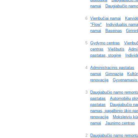
namai
Daugiabučio namo
6
Vienbučiai namai
Karvid
"Flow"
Individualūs nama
namai
Baseinas
Girinin
5
Gydymo centras
Vienbuč
centras
Viešbutis
Admin
pastatas, stoginė
Indivi
4
Administracinis pastatas
namai
Gimnazija
Kultūr
renovacija
Gyvenamasis n
3
Daugiabučio namo remont
pastatas
Automobilių plo
pastatas
Daugiabučio n
namas, pagalbinio ūkio pas
renovacija
Moksleivių kū
namai
Jaunimo centras
2
Daugiabučio namo remont