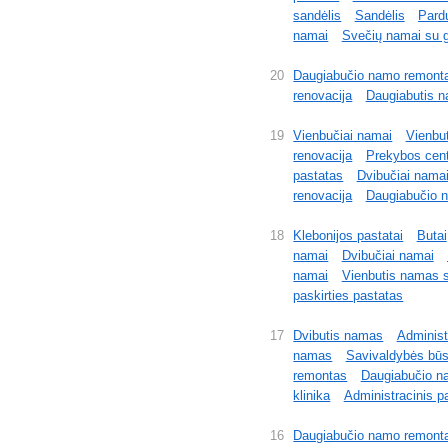
sandėlis
Sandėlis
Pard
namai
Svečių namai su 
20
Daugiabučio namo remont
renovacija
Daugiabutis 
19
Vienbučiai namai
Vienbu
renovacija
Prekybos cen
pastatas
Dvibučiai nama
renovacija
Daugiabučio 
18
Klebonijos pastatai
Butai
namai
Dvibučiai namai
namai
Vienbutis namas su
paskirties pastatas
17
Dvibutis namas
Administ
namas
Savivaldybės būs
remontas
Daugiabučio n
klinika
Administracinis p
16
Daugiabučio namo remont