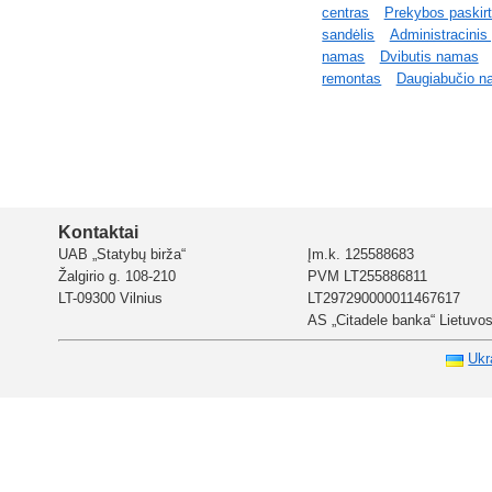
centras
Prekybos paskirt
sandėlis
Administracinis 
namas
Dvibutis namas
remontas
Daugiabučio n
Kontaktai
UAB „Statybų birža“
Įm.k. 125588683
Žalgirio g. 108-210
PVM LT255886811
LT-09300 Vilnius
LT297290000011467617
AS „Citadele banka“ Lietuvos 
Ukr