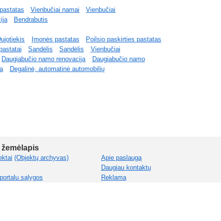
 pastatas
Vienbučiai namai
Vienbučiai
ija
Bendrabutis
ujotiekis
Įmonės pastatas
Poilsio paskirties pastatas
pastatai
Sandėlis
Sandėlis
Vienbučiai
Daugiabučio namo renovacija
Daugiabučio namo
ja
Degalinė, automatinė automobilių
 žemėlapis
ektai
(Objektų archyvas)
Apie paslaugą
Daugiau kontaktų
portalu sąlygos
Reklama
Prenumerata