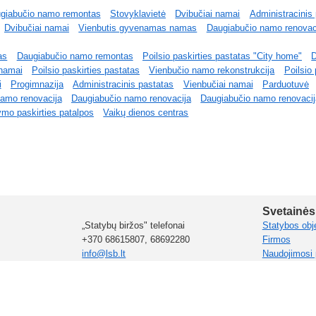
giabučio namo remontas
Stovyklavietė
Dvibučiai namai
Administracinis
Dvibučiai namai
Vienbutis gyvenamas namas
Daugiabučio namo renovac
as
Daugiabučio namo remontas
Poilsio paskirties pastatas "City home"
D
 namai
Poilsio paskirties pastatas
Vienbučio namo rekonstrukcija
Poilsio 
i
Progimnazija
Administracinis pastatas
Vienbučiai namai
Parduotuvė
amo renovacija
Daugiabučio namo renovacija
Daugiabučio namo renovaci
mo paskirties patalpos
Vaikų dienos centras
Svetainės
„Statybų biržos" telefonai
Statybos obj
+370 68615807, 68692280
Firmos
info@lsb.lt
Naudojimosi 
uvos filialas
Instrukcijos
Ukraina
Estija
Moldova