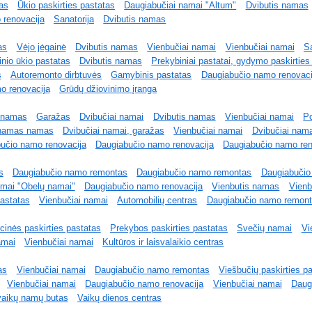
as
Ūkio paskirties pastatas
Daugiabučiai namai "Altum"
Dvibutis namas
 renovacija
Sanatorija
Dvibutis namas
as
Vėjo jėgainė
Dvibutis namas
Vienbučiai namai
Vienbučiai namai
Sa
inio ūkio pastatas
Dvibutis namas
Prekybiniai pastatai, gydymo paskirties
s
Autoremonto dirbtuvės
Gamybinis pastatas
Daugiabučio namo renovaci
o renovacija
Grūdų džiovinimo įranga
s namas
Garažas
Dvibučiai namai
Dvibutis namas
Vienbučiai namai
Po
enamas namas
Dvibučiai namai, garažas
Vienbučiai namai
Dvibučiai nama
učio namo renovacija
Daugiabučio namo renovacija
Daugiabučio namo ren
s
Daugiabučio namo remontas
Daugiabučio namo remontas
Daugiabučio
amai "Obelų namai"
Daugiabučio namo renovacija
Vienbutis namas
Vienb
pastatas
Vienbučiai namai
Automobilių centras
Daugiabučio namo remon
inės paskirties pastatas
Prekybos paskirties pastatas
Svečių namai
Vi
amai
Vienbučiai namai
Kultūros ir laisvalaikio centras
as
Vienbučiai namai
Daugiabučio namo remontas
Viešbučių paskirties p
Vienbučiai namai
Daugiabučio namo renovacija
Vienbučiai namai
Daug
vaikų namų butas
Vaikų dienos centras