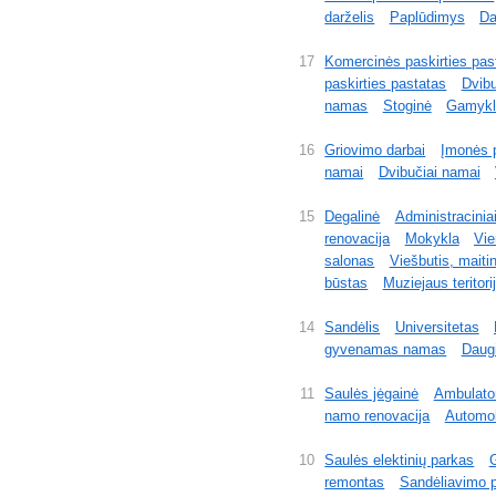
darželis
Paplūdimys
Da
17
Komercinės paskirties pas
paskirties pastatas
Dvibu
namas
Stoginė
Gamykl
16
Griovimo darbai
Įmonės p
namai
Dvibučiai namai
15
Degalinė
Administraciniai
renovacija
Mokykla
Vie
salonas
Viešbutis, maiti
būstas
Muziejaus teritori
14
Sandėlis
Universitetas
gyvenamas namas
Daug
11
Saulės jėgainė
Ambulator
namo renovacija
Automob
10
Saulės elektinių parkas
remontas
Sandėliavimo p