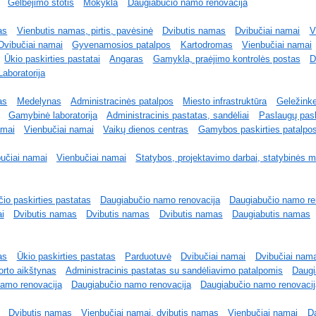
Gelbėjimo stotis
Mokykla
Daugiabučio namo renovacija
as
Vienbutis namas, pirtis, pavėsinė
Dvibutis namas
Dvibučiai namai
V
Dvibučiai namai
Gyvenamosios patalpos
Kartodromas
Vienbučiai namai
Ūkio paskirties pastatai
Angaras
Gamykla, praėjimo kontrolės postas
D
Laboratorija
as
Medelynas
Administracinės patalpos
Miesto infrastruktūra
Geležinke
Gamybinė laboratorija
Administracinis pastatas, sandėliai
Paslaugų pask
amai
Vienbučiai namai
Vaikų dienos centras
Gamybos paskirties patalpo
učiai namai
Vienbučiai namai
Statybos, projektavimo darbai, statybinės 
io paskirties pastatas
Daugiabučio namo renovacija
Daugiabučio namo re
i
Dvibutis namas
Dvibutis namas
Dvibutis namas
Daugiabutis namas
as
Ūkio paskirties pastatas
Parduotuvė
Dvibučiai namai
Dvibučiai nama
orto aikštynas
Administracinis pastatas su sandėliavimo patalpomis
Daugi
amo renovacija
Daugiabučio namo renovacija
Daugiabučio namo renovaci
Dvibutis namas
Vienbučiai namai, dvibutis namas
Vienbučiai namai
D