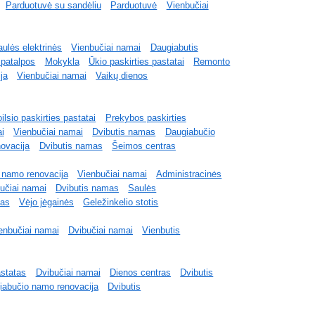
Parduotuvė su sandėliu
Parduotuvė
Vienbučiai
ulės elektrinės
Vienbučiai namai
Daugiabutis
 patalpos
Mokykla
Ūkio paskirties pastatai
Remonto
ja
Vienbučiai namai
Vaikų dienos
ilsio paskirties pastatai
Prekybos paskirties
i
Vienbučiai namai
Dvibutis namas
Daugiabučio
ovacija
Dvibutis namas
Šeimos centras
 namo renovacija
Vienbučiai namai
Administracinės
učiai namai
Dvibutis namas
Saulės
tas
Vėjo jėgainės
Geležinkelio stotis
enbučiai namai
Dvibučiai namai
Vienbutis
astatas
Dvibučiai namai
Dienos centras
Dvibutis
iabučio namo renovacija
Dvibutis