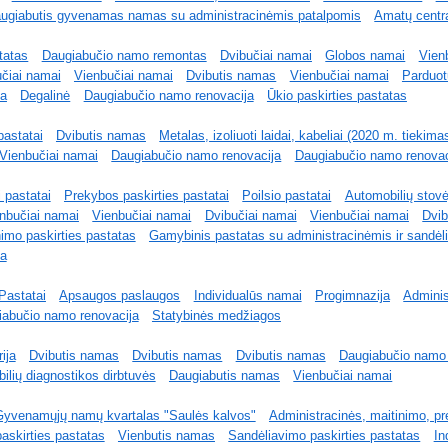
ugiabutis gyvenamas namas su administracinėmis patalpomis
Amatų centr
tatas
Daugiabučio namo remontas
Dvibučiai namai
Globos namai
Vien
čiai namai
Vienbučiai namai
Dvibutis namas
Vienbučiai namai
Parduo
a
Degalinė
Daugiabučio namo renovacija
Ūkio paskirties pastatas
astatai
Dvibutis namas
Metalas, izoliuoti laidai, kabeliai (2020 m. tiekima
Vienbučiai namai
Daugiabučio namo renovacija
Daugiabučio namo renovac
 pastatai
Prekybos paskirties pastatai
Poilsio pastatai
Automobilių stovė
nbučiai namai
Vienbučiai namai
Dvibučiai namai
Vienbučiai namai
Dvib
nimo paskirties pastatas
Gamybinis pastatas su administracinėmis ir sandėl
ja
Pastatai
Apsaugos paslaugos
Individualūs namai
Progimnazija
Adminis
iabučio namo renovacija
Statybinės medžiagos
ija
Dvibutis namas
Dvibutis namas
Dvibutis namas
Daugiabučio namo 
ilių diagnostikos dirbtuvės
Daugiabutis namas
Vienbučiai namai
Gyvenamųjų namų kvartalas "Saulės kalvos"
Administracinės, maitinimo, pr
askirties pastatas
Vienbutis namas
Sandėliavimo paskirties pastatas
In