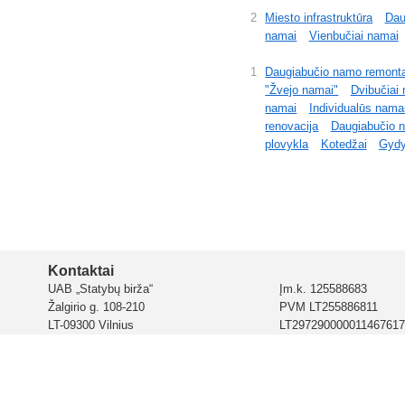
2
Miesto infrastruktūra
Dau
namai
Vienbučiai namai
1
Daugiabučio namo remont
"Žvejo namai"
Dvibučiai
namai
Individualūs nama
renovacija
Daugiabučio n
plovykla
Kotedžai
Gydy
Kontaktai
UAB „Statybų birža“
Įm.k. 125588683
Žalgirio g. 108-210
PVM LT255886811
LT-09300 Vilnius
LT297290000011467617
AS „Citadele banka“ Liet