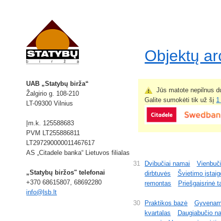
Objektų a
UAB „Statybų birža“
Jūs matote nepilnus du
Žalgirio g. 108-210
Galite sumokėti tik už šį
1
LT-09300 Vilnius
Įm.k. 125588683
PVM LT255886811
LT297290000011467617
AS „Citadele banka“ Lietuvos filialas
31
Dvibučiai namai
Vienbuč
„Statybų biržos" telefonai
dirbtuvės
Švietimo įstaig
+370 68615807, 68692280
remontas
Priešgaisrinė t
info@lsb.lt
30
Praktikos bazė
Gyvenama
kvartalas
Daugiabučio na