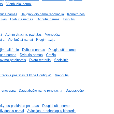
as
Vienbučiai namai
butis namas
Daugiabučio namo renovacija
Komercinės
tuvės
Dvibutis namas
Dvibutis namas
Dvibutis
s)
Administracinis pastatas
Vienbučiai
ija
Vienbučiai namai
Progimnazija
jimo aikštelė
Dvibutis namas
Daugiabučio namo
utis namas
Dvibutis namas
Grožio
iavimo patalpomis
Dvaro teritorija
Socialinis
tracinis pastatas "Office Boutique"
Vienbutis
renovacija
Daugiabučio namo renovacija
Daugiabučio
ekybos paskirties pastatas
Daugiabučio namo
dividualūs namai
Aviacijos ir technologijų klasteris,