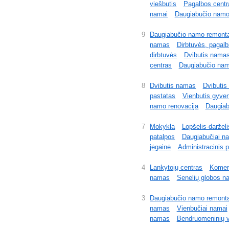
viešbutis
Pagalbos centr
namai
Daugiabučio namo
9
Daugiabučio namo remont
namas
Dirbtuvės, pagalb
dirbtuvės
Dvibutis nama
centras
Daugiabučio nam
8
Dvibutis namas
Dvibuti
pastatas
Vienbutis gyv
namo renovacija
Daugiab
7
Mokykla
Lopšelis-darželi
patalpos
Daugiabučiai n
jėgainė
Administracinis 
4
Lankytojų centras
Komerc
namas
Senelių globos n
3
Daugiabučio namo remont
namas
Vienbučiai namai
namas
Bendruomeninių 