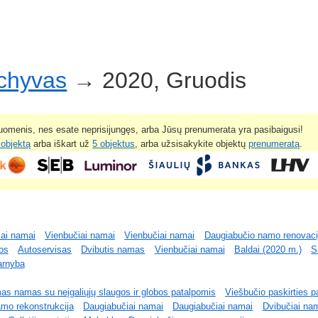
rchyvas
→ 2020, Gruodis
omenis, nes esate neprisijungęs, arba Jūsų prenumerata yra pasibaigusi!
 objektą
arba iškart už
5 objektus
, arba užsisakykite objektų
prenumeratą
.
iai namai
Vienbučiai namai
Vienbučiai namai
Daugiabučio namo renovaci
os
Autoservisas
Dvibutis namas
Vienbučiai namai
Baldai (2020 m.)
S
arnyba
s namas su neįgaliųjų slaugos ir globos patalpomis
Viešbučio paskirties p
mo rekonstrukcija
Daugiabučiai namai
Daugiabučiai namai
Dvibučiai na