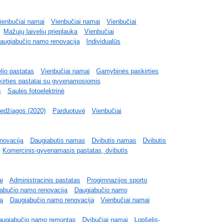
ienbučiai namai
Vienbučiai namai
Vienbučiai
Mažųjų laivelių prieplauka
Vienbučiai
augiabučio namo renovacija
Individualūs
lio pastatas
Vienbučiai namai
Gamybinės paskirties
irties pastatai su gyvenamosiomis
s
Saulės fotoelektrinė
medžiagos (2020)
Parduotuvė
Vienbučiai
novacija
Daugiabutis namas
Dvibutis namas
Dvibutis
Komercinis-gyvenamasis pastatas, dvibutis
i
Administracinis pastatas
Progimnazijos sporto
abučio namo renovacija
Daugiabučio namo
ja
Daugiabučio namo renovacija
Vienbučiai namai
augiabučio namo remontas
Dvibučiai namai
Lopšelis-