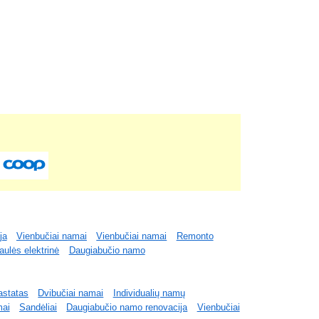
ja
Vienbučiai namai
Vienbučiai namai
Remonto
aulės elektrinė
Daugiabučio namo
astatas
Dvibučiai namai
Individualių namų
mai
Sandėliai
Daugiabučio namo renovacija
Vienbučiai