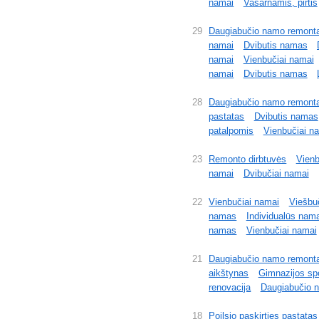
namai
Vasarnamis, pirtis
29
Daugiabučio namo remont
namai
Dvibutis namas
namai
Vienbučiai namai
namai
Dvibutis namas
28
Daugiabučio namo remont
pastatas
Dvibutis namas
patalpomis
Vienbučiai n
23
Remonto dirbtuvės
Vienb
namai
Dvibučiai namai
22
Vienbučiai namai
Viešbuč
namas
Individualūs nama
namas
Vienbučiai namai
21
Daugiabučio namo remont
aikštynas
Gimnazijos sp
renovacija
Daugiabučio n
18
Poilsio paskirties pastatas