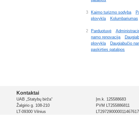
3
Kaimo turizmo sodyba
P
plovykla
Kolumbariumas
2
Parduotuvė
Administraci
namo renovacija
Daugiab
plovykla
Daugiabučio na
paskirties patalpos
Kontaktai
UAB „Statybų birža“
Įm.k. 125588683
Žalgirio g. 108-210
PVM LT255886811
LT-09300 Vilnius
LT297290000011467617
AS „Citadele banka“ Liet