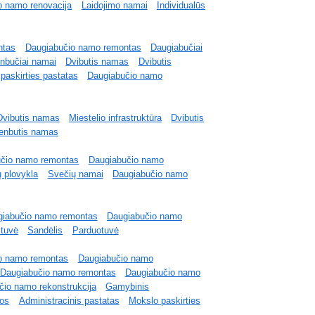
o namo renovacija
Laidojimo namai
Individualūs
ntas
Daugiabučio namo remontas
Daugiabučiai
nbučiai namai
Dvibutis namas
Dvibutis
paskirties pastatas
Daugiabučio namo
Dvibutis namas
Miestelio infrastruktūra
Dvibutis
enbutis namas
učio namo remontas
Daugiabučio namo
ų plovykla
Svečių namai
Daugiabučio namo
giabučio namo remontas
Daugiabučio namo
stuvė
Sandėlis
Parduotuvė
o namo remontas
Daugiabučio namo
Daugiabučio namo remontas
Daugiabučio namo
čio namo rekonstrukcija
Gamybinis
pos
Administracinis pastatas
Mokslo paskirties