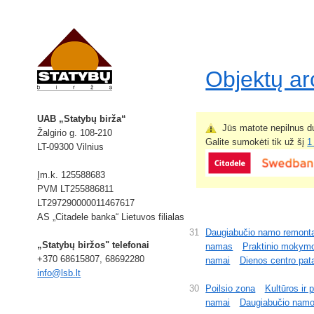
Objektų a
UAB „Statybų birža“
Jūs matote nepilnus du
Žalgirio g. 108-210
Galite sumokėti tik už šį
1
LT-09300 Vilnius
Įm.k. 125588683
PVM LT255886811
LT297290000011467617
AS „Citadele banka“ Lietuvos filialas
31
Daugiabučio namo remont
„Statybų biržos" telefonai
namas
Praktinio mokymo
+370 68615807, 68692280
namai
Dienos centro pat
info@lsb.lt
30
Poilsio zona
Kultūros ir 
namai
Daugiabučio namo