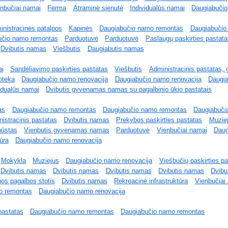
nbučiai namai
Ferma
Atraminė sienutė
Individualūs namai
Daugiabuči
nistracinės patalpos
Kapinės
Daugiabučio namo remontas
Daugiabučio
učio namo remontas
Parduotuvė
Parduotuvė
Paslaugų paskirties pastata
Dvibutis namas
Viešbutis
Daugiabutis namas
ai
Sandėliavimo paskirties pastatas
Viešbutis
Administracinis pastatas, 
ioteka
Daugiabučio namo renovacija
Daugiabučio namo renovacija
Daugia
idualūs namai
Dvibutis gyvenamas namas su pagalbinio ūkio pastatais
as
Daugiabučio namo remontas
Daugiabučio namo remontas
Daugiabuči
istracinis pastatas
Dvibutis namas
Prekybos paskirties pastatas
Muzie
būstas
Vienbutis gyvenamas namas
Parduotuvė
Vienbučiai namai
Daug
ūra
Daugiabučio namo renovacija
Mokykla
Muziejus
Daugiabučio namo renovacija
Viešbučių paskirties p
Dvibutis namas
Dvibutis namas
Dvibutis namas
Dvibutis namas
Dvibu
nos pagalbos stotis
Dvibutis namas
Rekreacinė infrastruktūra
Vienbučiai
o remontas
Daugiabučio namo renovacija
 pastatas
Daugiabučio namo remontas
Daugiabučio namo remontas