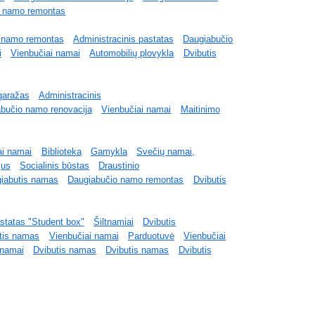
o namo remontas
 namo remontas
Administracinis pastatas
Daugiabučio
i
Vienbučiai namai
Automobilių plovykla
Dvibutis
garažas
Administracinis
bučio namo renovacija
Vienbučiai namai
Maitinimo
ai namai
Biblioteka
Gamykla
Svečių namai,
jus
Socialinis būstas
Draustinio
iabutis namas
Daugiabučio namo remontas
Dvibutis
astatas "Student box"
Šiltnamiai
Dvibutis
tis namas
Vienbučiai namai
Parduotuvė
Vienbučiai
 namai
Dvibutis namas
Dvibutis namas
Dvibutis