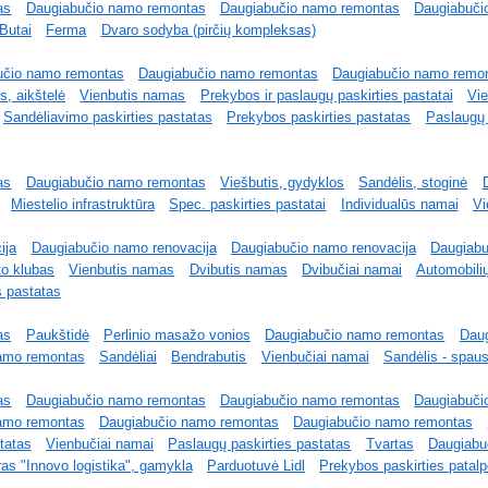
as
Daugiabučio namo remontas
Daugiabučio namo remontas
Daugiabuči
Butai
Ferma
Dvaro sodyba (pirčių kompleksas)
učio namo remontas
Daugiabučio namo remontas
Daugiabučio namo remo
s, aikštelė
Vienbutis namas
Prekybos ir paslaugų paskirties pastatai
Vie
Sandėliavimo paskirties pastatas
Prekybos paskirties pastatas
Paslaugų 
as
Daugiabučio namo remontas
Viešbutis, gydyklos
Sandėlis, stoginė
Miestelio infrastruktūra
Spec. paskirties pastatai
Individualūs namai
Vi
ija
Daugiabučio namo renovacija
Daugiabučio namo renovacija
Daugiab
to klubas
Vienbutis namas
Dvibutis namas
Dvibučiai namai
Automobili
s pastatas
as
Paukštidė
Perlinio masažo vonios
Daugiabučio namo remontas
Dau
amo remontas
Sandėliai
Bendrabutis
Vienbučiai namai
Sandėlis - spau
as
Daugiabučio namo remontas
Daugiabučio namo remontas
Daugiabuči
amo remontas
Daugiabučio namo remontas
Daugiabučio namo remontas
tatas
Vienbučiai namai
Paslaugų paskirties pastatas
Tvartas
Daugiabu
ras "Innovo logistika", gamykla
Parduotuvė Lidl
Prekybos paskirties patal