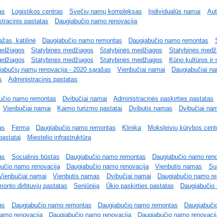
as
Logistikos centras
Svečių namų kompleksas
Individualūs namai
Aut
tracinis pastatas
Daugiabučio namo renovacija
žas, katilinė
Daugiabučio namo remontas
Daugiabučio namo remontas
edžiagos
Statybinės medžiagos
Statybinės medžiagos
Statybinės medž
edžiagos
Statybinės medžiagos
Statybinės medžiagos
Kūno kultūros ir 
abučių namų renovacija - 2020 sąrašas
Vienbučiai namai
Daugiabučiai nam
s
Administracinis pastatas
učio namo remontas
Dvibučiai namai
Administracinės paskirties pastatas
Vienbučiai namai
Kaimo turizmo pastatai
Dvibutis namas
Dvibučiai na
as
Ferma
Daugiabučio namo remontas
Klinika
Moksleivių kūrybos cent
pastatai
Miestelio infrastruktūra
as
Socialinis būstas
Daugiabučio namo remontas
Daugiabučio namo reno
učio namo renovacija
Daugiabučio namo renovacija
Vienbutis namas
Su
Vienbučiai namai
Vienbutis namas
Dvibučiai namai
Daugiabučio namo re
onto dirbtuvių pastatas
Seniūnija
Ūkio paskirties pastatas
Daugiabučio 
as
Daugiabučio namo remontas
Daugiabučio namo remontas
Daugiabuči
amo renovacija
Daugiabučio namo renovacija
Daugiabučio namo renovaci