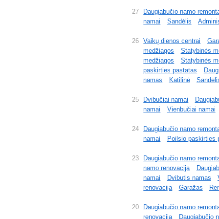
27
Daugiabučio namo remont
namai
Sandėlis
Adminis
26
Vaikų dienos centrai
Gara
medžiagos
Statybinės m
medžiagos
Statybinės m
paskirties pastatas
Daugi
namas
Katilinė
Sandėli
25
Dvibučiai namai
Daugiab
namai
Vienbučiai namai
24
Daugiabučio namo remont
namai
Poilsio paskirties 
23
Daugiabučio namo remont
namo renovacija
Daugiab
namai
Dvibutis namas
renovacija
Garažas
Rem
20
Daugiabučio namo remont
renovacija
Daugiabučio n