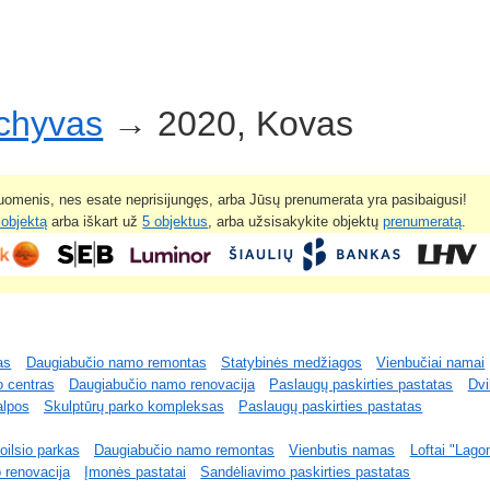
rchyvas
→ 2020, Kovas
omenis, nes esate neprisijungęs, arba Jūsų prenumerata yra pasibaigusi!
 objektą
arba iškart už
5 objektus
, arba užsisakykite objektų
prenumeratą
.
as
Daugiabučio namo remontas
Statybinės medžiagos
Vienbučiai namai
 centras
Daugiabučio namo renovacija
Paslaugų paskirties pastatas
Dvi
alpos
Skulptūrų parko kompleksas
Paslaugų paskirties pastatas
poilsio parkas
Daugiabučio namo remontas
Vienbutis namas
Loftai "Lago
 renovacija
Įmonės pastatai
Sandėliavimo paskirties pastatas