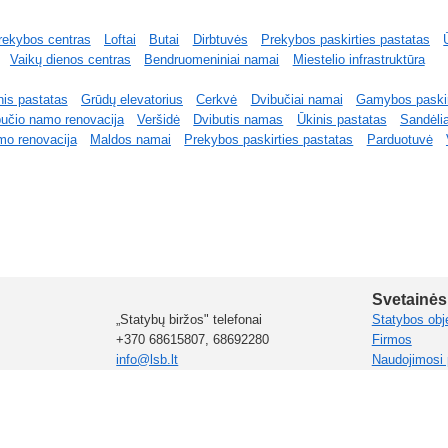
rekybos centras
Loftai
Butai
Dirbtuvės
Prekybos paskirties pastatas
Vaikų dienos centras
Bendruomeniniai namai
Miestelio infrastruktūra
nis pastatas
Grūdų elevatorius
Cerkvė
Dvibučiai namai
Gamybos paskir
učio namo renovacija
Veršidė
Dvibutis namas
Ūkinis pastatas
Sandėlia
mo renovacija
Maldos namai
Prekybos paskirties pastatas
Parduotuvė
Svetainės
„Statybų biržos" telefonai
Statybos obj
+370 68615807, 68692280
Firmos
info@lsb.lt
Naudojimosi 
uvos filialas
Instrukcijos
Ukraina
Estija
Moldova