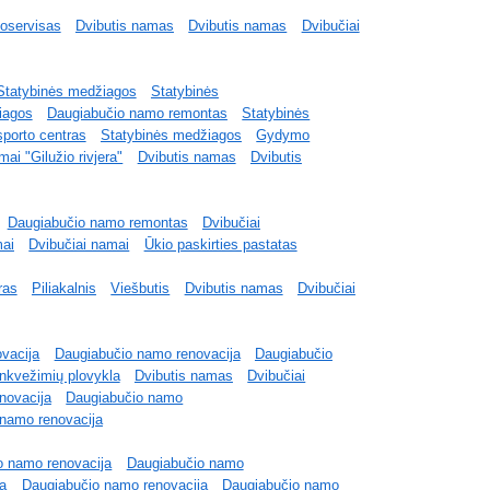
oservisas
Dvibutis namas
Dvibutis namas
Dvibučiai
Statybinės medžiagos
Statybinės
iagos
Daugiabučio namo remontas
Statybinės
sporto centras
Statybinės medžiagos
Gydymo
ai "Gilužio rivjera"
Dvibutis namas
Dvibutis
Daugiabučio namo remontas
Dvibučiai
mai
Dvibučiai namai
Ūkio paskirties pastatas
ras
Piliakalnis
Viešbutis
Dvibutis namas
Dvibučiai
vacija
Daugiabučio namo renovacija
Daugiabučio
nkvežimių plovykla
Dvibutis namas
Dvibučiai
novacija
Daugiabučio namo
namo renovacija
o namo renovacija
Daugiabučio namo
ja
Daugiabučio namo renovacija
Daugiabučio namo