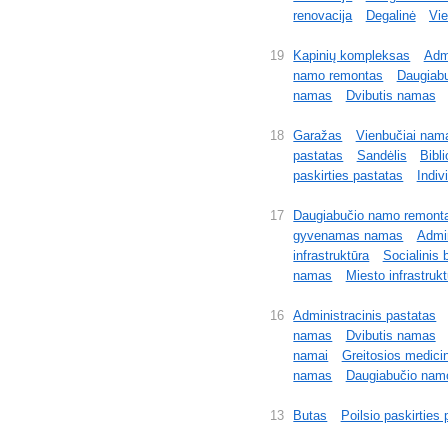
renovacija
Degalinė
Vie
19
Kapinių kompleksas
Admi
namo remontas
Daugiab
namas
Dvibutis namas
18
Garažas
Vienbučiai nam
pastatas
Sandėlis
Bibl
paskirties pastatas
Indiv
17
Daugiabučio namo remont
gyvenamas namas
Admin
infrastruktūra
Socialinis 
namas
Miesto infrastrukt
16
Administracinis pastatas
namas
Dvibutis namas
namai
Greitosios medici
namas
Daugiabučio nam
13
Butas
Poilsio paskirties