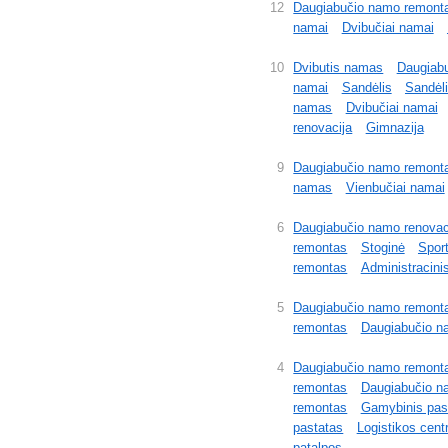
12
Daugiabučio namo remont
namai
Dvibučiai namai
10
Dvibutis namas
Daugiab
namai
Sandėlis
Sandėli
namas
Dvibučiai namai
renovacija
Gimnazija
9
Daugiabučio namo remont
namas
Vienbučiai namai
6
Daugiabučio namo renovac
remontas
Stoginė
Spor
remontas
Administracini
5
Daugiabučio namo remont
remontas
Daugiabučio n
4
Daugiabučio namo remont
remontas
Daugiabučio n
remontas
Gamybinis pas
pastatas
Logistikos cent
patalpos