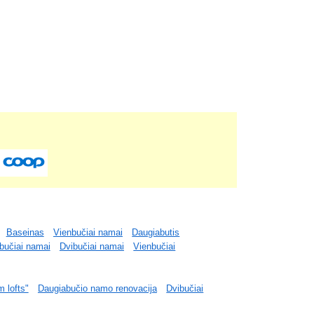
Baseinas
Vienbučiai namai
Daugiabutis
bučiai namai
Dvibučiai namai
Vienbučiai
m lofts"
Daugiabučio namo renovacija
Dvibučiai