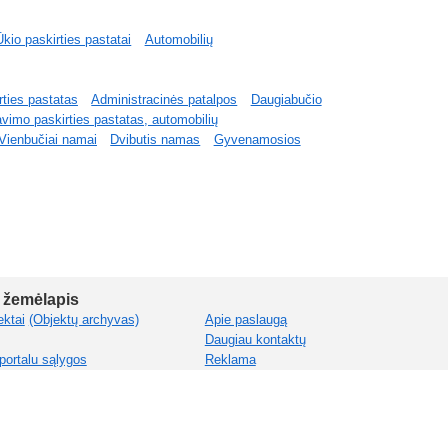
Ūkio paskirties pastatai
Automobilių
ties pastatas
Administracinės patalpos
Daugiabučio
vimo paskirties pastatas, automobilių
Vienbučiai namai
Dvibutis namas
Gyvenamosios
 žemėlapis
ektai
(Objektų archyvas)
Apie paslaugą
Daugiau kontaktų
portalu sąlygos
Reklama
Prenumerata