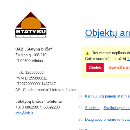
Objektų a
UAB „Statybų birža“
Jūs matote nepilnus du
Žalgirio g. 108-210
Galite sumokėti tik už šį
1
LT-09300 Vilnius
Įm.k. 125588683
PVM LT255886811
LT297290000011467617
AS „Citadele banka“ Lietuvos filialas
30
Karinių jūrų pajėgų statinia
„Statybų biržos" telefonai
+370 68615807, 68692280
29
Sandėlis
Sveikatingumo
info@lsb.lt
28
Daugiabučio namo renovac