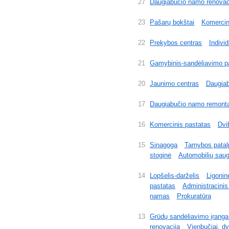
27
Daugiabučio namo renovac
23
Pašarų bokštai
Komercin
22
Prekybos centras
Indivi
21
Gamybinis-sandėliavimo p
20
Jaunimo centras
Daugiab
17
Daugiabučio namo remont
16
Komercinis pastatas
Dvi
15
Sinagoga
Tarnybos patal
stoginė
Automobilių saug
14
Lopšelis-darželis
Ligonin
pastatas
Administracinis
namas
Prokuratūra
13
Grūdų sandėliavimo įranga
renovacija
Vienbučiai, dv