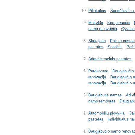
10
Piliakalnis
Sandėliavimo 
9
Mokykla
Kompresoriai
namo renovacija
Gyvenam
8
Skerdykla
Poilsio pasta
pastatas
Sandėlis
Pašt
7
Administracinis pastatas
6
Parduotuvė
Daugiabučio
renovacija
Daugiabučio n
renovacija
Daugiabučio n
3
Daugiabutis namas
Admi
namo remontas
Daugiabu
2
Automobilių plovykla
Gar
pastatas
Individualus n
1
Daugiabučio namo renovac