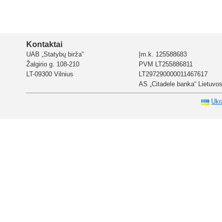
Kontaktai
UAB „Statybų birža“
Įm.k. 125588683
Žalgirio g. 108-210
PVM LT255886811
LT-09300 Vilnius
LT297290000011467617
AS „Citadele banka“ Lietuvos 
Ukr