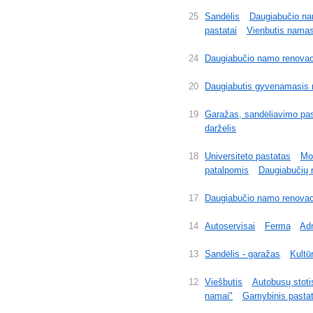
25
Sandėlis
Daugiabučio na
pastatai
Vienbutis nama
24
Daugiabučio namo renovac
20
Daugiabutis gyvenamasis n
19
Garažas, sandėliavimo pas
darželis
18
Universiteto pastatas
Mo
patalpomis
Daugiabučių 
17
Daugiabučio namo renovac
14
Autoservisai
Ferma
Adm
13
Sandėlis - garažas
Kultū
12
Viešbutis
Autobusų stoti
namai"
Gamybinis pasta