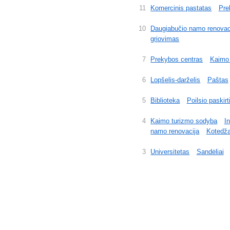
11
Komercinis pastatas
Pre
10
Daugiabučio namo renovac
griovimas
7
Prekybos centras
Kaimo 
6
Lopšelis-darželis
Paštas
5
Biblioteka
Poilsio paskirt
4
Kaimo turizmo sodyba
I
namo renovacija
Kotedža
3
Universitetas
Sandėliai