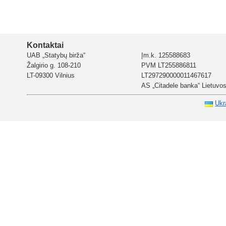
Kontaktai
UAB „Statybų birža“
Įm.k. 125588683
Žalgirio g. 108-210
PVM LT255886811
LT-09300 Vilnius
LT297290000011467617
AS „Citadele banka“ Lietuvos 
Ukr