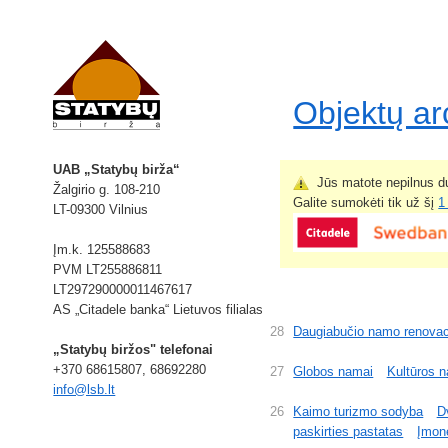
Objektų a
UAB „Statybų birža“
Jūs matote nepilnus du
Žalgirio g. 108-210
Galite sumokėti tik už šį
1
LT-09300 Vilnius
Įm.k. 125588683
PVM LT255886811
LT297290000011467617
AS „Citadele banka“ Lietuvos filialas
28
Daugiabučio namo renovac
„Statybų biržos" telefonai
+370 68615807, 68692280
27
Globos namai
Kultūros 
info@lsb.lt
26
Kaimo turizmo sodyba
D
paskirties pastatas
Įmonė