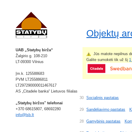
Objektų a
UAB „Statybų birža“
Jūs matote nepilnus du
Žalgirio g. 108-210
Galite sumokėti tik už šį
1
LT-09300 Vilnius
Įm.k. 125588683
PVM LT255886811
LT297290000011467617
AS „Citadele banka“ Lietuvos filialas
30
Socialinis pastatas
„Statybų biržos" telefonai
+370 68615807, 68692280
29
Sandėliavimo pastatas
K
info@lsb.lt
28
Gamybinis pastatas
Kom