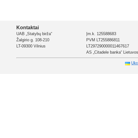
Kontaktai
UAB „Statybų birža“
Įm.k. 125588683
Žalgirio g. 108-210
PVM LT255886811
LT-09300 Vilnius
LT297290000011467617
AS „Citadele banka“ Lietuvos 
Ukr