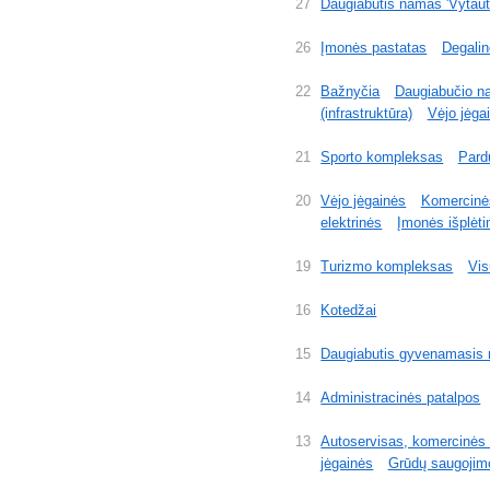
27
Daugiabutis namas 'Vytaut
26
Įmonės pastatas
Degalin
22
Bažnyčia
Daugiabučio n
(infrastruktūra)
Vėjo jėga
21
Sporto kompleksas
Pard
20
Vėjo jėgainės
Komercinės
elektrinės
Įmonės išplėt
19
Turizmo kompleksas
Vis
16
Kotedžai
15
Daugiabutis gyvenamasis
14
Administracinės patalpos
13
Autoservisas, komercinės 
jėgainės
Grūdų saugojim