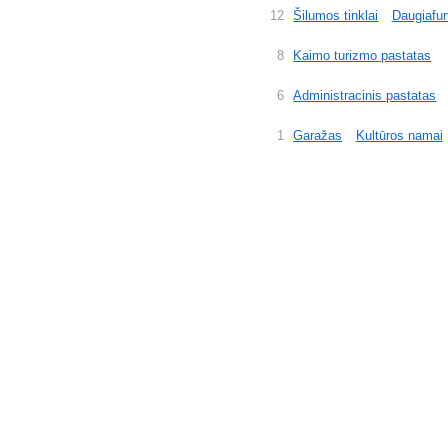
12
Šilumos tinklai
Daugiafun
8
Kaimo turizmo pastatas
6
Administracinis pastatas
1
Garažas
Kultūros namai