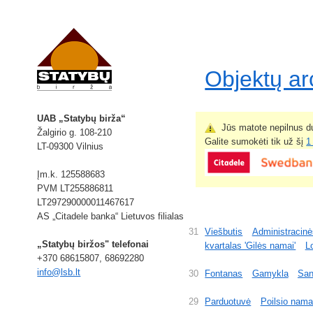
Objektų a
UAB „Statybų birža“
Jūs matote nepilnus du
Žalgirio g. 108-210
Galite sumokėti tik už šį
1
LT-09300 Vilnius
Įm.k. 125588683
PVM LT255886811
LT297290000011467617
AS „Citadele banka“ Lietuvos filialas
31
Viešbutis
Administracinė
„Statybų biržos" telefonai
kvartalas 'Gilės namai'
L
+370 68615807, 68692280
info@lsb.lt
30
Fontanas
Gamykla
San
29
Parduotuvė
Poilsio nama