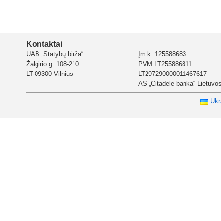
Kontaktai
UAB „Statybų birža“
Įm.k. 125588683
Žalgirio g. 108-210
PVM LT255886811
LT-09300 Vilnius
LT297290000011467617
AS „Citadele banka“ Lietuvos 
Ukr