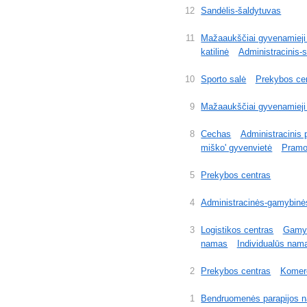
12
Sandėlis-šaldytuvas
11
Mažaaukščiai gyvenamieji 
katilinė
Administracinis-
10
Sporto salė
Prekybos ce
9
Mažaaukščiai gyvenamieji
8
Cechas
Administracinis 
miško' gyvenvietė
Pramo
5
Prekybos centras
4
Administracinės-gamybinė
3
Logistikos centras
Gamyb
namas
Individualūs nama
2
Prekybos centras
Komerc
1
Bendruomenės parapijos 