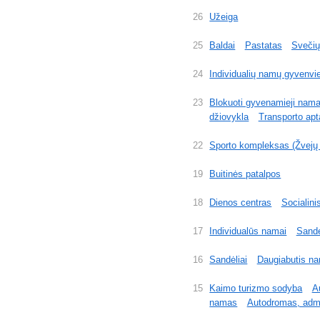
26
Užeiga
25
Baldai
Pastatas
Svečių
24
Individualių namų gyvenviet
23
Blokuoti gyvenamieji nama
džiovykla
Transporto apt
22
Sporto kompleksas (Žvejų 
19
Buitinės patalpos
18
Dienos centras
Socialini
17
Individualūs namai
Sandė
16
Sandėliai
Daugiabutis n
15
Kaimo turizmo sodyba
A
namas
Autodromas, admi