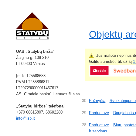
Objektų a
UAB „Statybų birža“
Jūs matote nepilnus du
Žalgirio g. 108-210
Galite sumokėti tik už šį
1
LT-09300 Vilnius
Įm.k. 125588683
PVM LT255886811
LT297290000011467617
AS „Citadele banka“ Lietuvos filialas
30
Bažnyčia
Sveikatingumo
„Statybų biržos" telefonai
+370 68615807, 68692280
29
Parduotuvė
Daugiabutis
info@lsb.lt
28
Parduotuvė
Biurų pastat
ir servisas