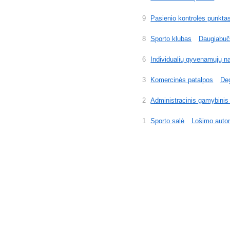
9
Pasienio kontrolės punkta
8
Sporto klubas
Daugiabuč
6
Individualių gyvenamųjų n
3
Komercinės patalpos
Deg
2
Administracinis gamybinis
1
Sporto salė
Lošimo auto