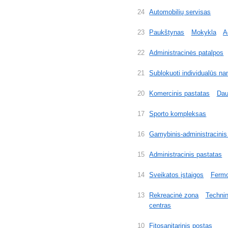
24
Automobilių servisas
23
Paukštynas
Mokykla
A
22
Administracinės patalpos
21
Sublokuoti individualūs na
20
Komercinis pastatas
Dau
17
Sporto kompleksas
16
Gamybinis-administracinis
15
Administracinis pastatas
14
Sveikatos įstaigos
Ferm
13
Rekreacinė zona
Technin
centras
10
Fitosanitarinis postas