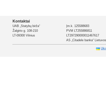
Kontaktai
UAB „Statybų birža“
Įm.k. 125588683
Žalgirio g. 108-210
PVM LT255886811
LT-09300 Vilnius
LT297290000011467617
AS „Citadele banka“ Lietuvos 
Ukr