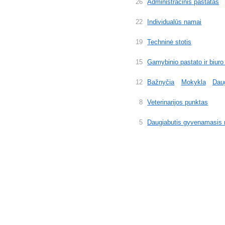
26
Administracinis pastatas
22
Individualūs namai
19
Techninė stotis
15
Gamybinio pastato ir biuro
12
Bažnyčia
Mokykla
Dau
8
Veterinarijos punktas
5
Daugiabutis gyvenamasis