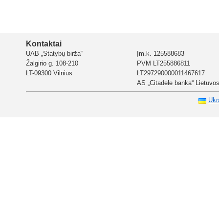
Kontaktai
UAB „Statybų birža“
Įm.k. 125588683
Žalgirio g. 108-210
PVM LT255886811
LT-09300 Vilnius
LT297290000011467617
AS „Citadele banka“ Lietuvos 
Ukr