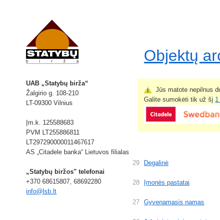
Objektų a
UAB „Statybų birža“
Jūs matote nepilnus du
Žalgirio g. 108-210
Galite sumokėti tik už šį
1
LT-09300 Vilnius
Įm.k. 125588683
PVM LT255886811
LT297290000011467617
AS „Citadele banka“ Lietuvos filialas
29
Degalinė
„Statybų biržos" telefonai
+370 68615807, 68692280
28
Įmonės pastatai
info@lsb.lt
27
Gyvenamasis namas