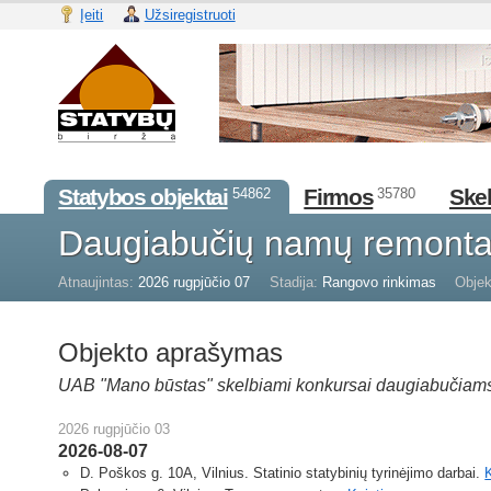
Įeiti
Užsiregistruoti
Statybos objektai
Firmos
Skel
54862
35780
Daugiabučių namų remonta
Atnaujintas:
2026 rugpjūčio 07
Stadija:
Rangovo rinkimas
Objek
Objekto aprašymas
UAB "Mano būstas" skelbiami konkursai daugiabučiams n
2026 rugpjūčio 03
2026-08-07
D. Poškos g. 10A, Vilnius. Statinio statybinių tyrinėjimo darbai.