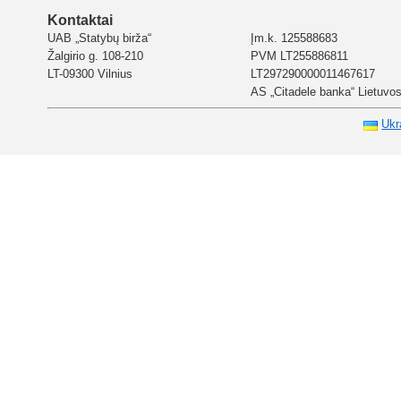
Kontaktai
UAB „Statybų birža“
Įm.k. 125588683
Žalgirio g. 108-210
PVM LT255886811
LT-09300 Vilnius
LT297290000011467617
AS „Citadele banka“ Lietuvos 
Ukr