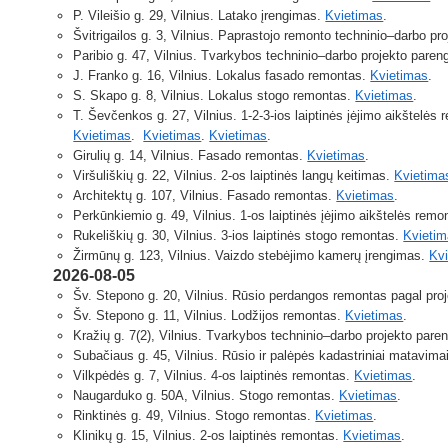
P. Vileišio g. 29, Vilnius. Latako įrengimas.
Kvietimas
.
Švitrigailos g. 3, Vilnius. Paprastojo remonto techninio–darbo p
Paribio g. 47, Vilnius. Tvarkybos techninio–darbo projekto pare
J. Franko g. 16, Vilnius. Lokalus fasado remontas.
Kvietimas
.
S. Skapo g. 8, Vilnius. Lokalus stogo remontas.
Kvietimas
.
T. Ševčenkos g. 27, Vilnius. 1-2-3-ios laiptinės įėjimo aikštelės
Kvietimas
.
Kvietimas
.
Kvietimas
.
Girulių g. 14, Vilnius. Fasado remontas.
Kvietimas
.
Viršuliškių g. 22, Vilnius. 2-os laiptinės langų keitimas.
Kvietima
Architektų g. 107, Vilnius. Fasado remontas.
Kvietimas
.
Perkūnkiemio g. 49, Vilnius. 1-os laiptinės įėjimo aikštelės rem
Rukeliškių g. 30, Vilnius. 3-ios laiptinės stogo remontas.
Kvieti
Žirmūnų g. 123, Vilnius. Vaizdo stebėjimo kamerų įrengimas.
Kv
2026-08-05
Šv. Stepono g. 20, Vilnius. Rūsio perdangos remontas pagal pro
Šv. Stepono g. 11, Vilnius. Lodžijos remontas.
Kvietimas
.
Kražių g. 7(2), Vilnius. Tvarkybos techninio–darbo projekto par
Subačiaus g. 45, Vilnius. Rūsio ir palėpės kadastriniai matavima
Vilkpėdės g. 7, Vilnius. 4-os laiptinės remontas.
Kvietimas
.
Naugarduko g. 50A, Vilnius. Stogo remontas.
Kvietimas
.
Rinktinės g. 49, Vilnius. Stogo remontas.
Kvietimas
.
Klinikų g. 15, Vilnius. 2-os laiptinės remontas.
Kvietimas
.