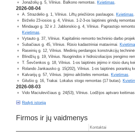
Jonažolių g. 5, Vilnius. Balkono remontas.
Kvietimas
.
2026-08-04
A. Strazdelio g. 1, Vilnius. Liftų priežiūros paslaugos.
Kvietimas
Birželio 23-iosios g. 4, Vilnius. 1-2-3-os laiptinės grindų remonta
Mindaugo g. 32 ir J. Jablonskio g. 4, Vilnius. Paprastojo remont
Kvietimas
.
Vytauto g. 37, Vilnius. Kapitalinio remonto techninio darbo proj
Subačiaus g. 45, Vilnius. Rūsio kadastriniai matavimai.
Kvietim
Raseinių g. 12, Vilnius. Medinių perdangos konstrukcijų technin
Blindžių g. 19, Vilnius. Nuogrindos ir hidroizoliacijos įrengimo r
T. Ševčenkos g. 18, Vilnius. 1-os laiptinės įėjimo ir rūsio durų k
Rolando Jankausko g. 15(202), Vilnius. 1-os laiptinės porankių 
Kalvarijų g. 57, Vilnius. Įėjimo aikštelės remontas.
Kvietimas
.
Gilušio g. 16, Trakai. Lokalus stogo remontas (17 butas).
Kvieti
2026-08-03
Vido Maciulevičiaus g. 24(53), Vilnius. Lodžijos aptvaro keitima
Rodyti istoriją
Firmos ir jų vaidmenys
Kontaktai