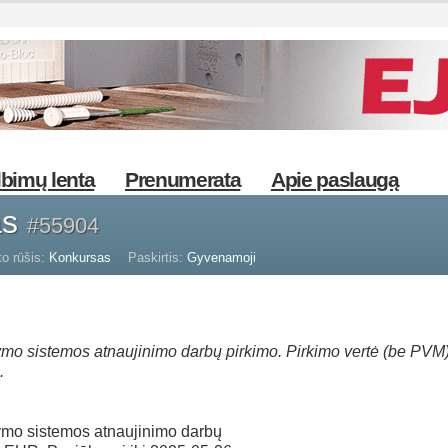
bimų lenta
Prenumerata
Apie paslaugą
as
#55904
o rūšis:
Konkursas
Paskirtis:
Gyvenamoji
ymo sistemos atnaujinimo darbų pirkimo. Pirkimo vertė (be PVM)
.
ymo sistemos atnaujinimo darbų