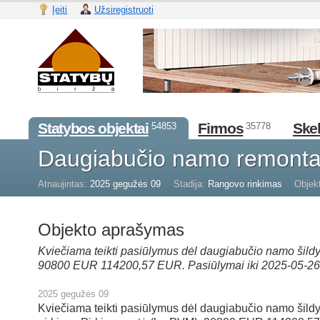
Įeiti
Užsiregistruoti
Statybos objektai
Firmos
Skel
54853
35778
Daugiabučio namo remont
Atnaujintas:
2025 gegužės 09
Stadija:
Rangovo rinkimas
Objekt
Objekto aprašymas
Kviečiama teikti pasiūlymus dėl daugiabučio namo šild
90800 EUR 114200,57 EUR. Pasiūlymai iki 2025-05-26
2025 gegužės 09
Kviečiama teikti pasiūlymus dėl daugiabučio namo šild