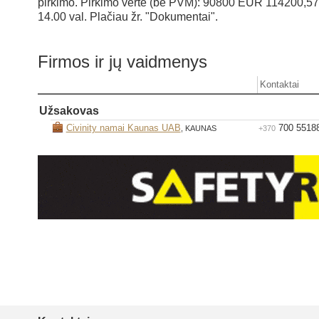
pirkimo. Pirkimo vertė (be PVM): 90800 EUR 114200,57
14.00 val. Plačiau žr. "Dokumentai".
Firmos ir jų vaidmenys
Kontaktai
Užsakovas
Civinity namai Kaunas UAB
700 5518
, KAUNAS
+370