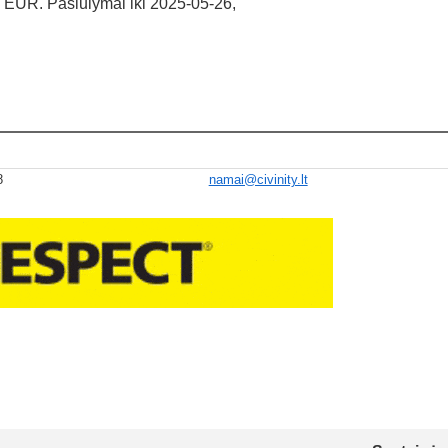
 EUR. Pasiūlymai iki 2025-05-26,
8
namai@civinity.lt