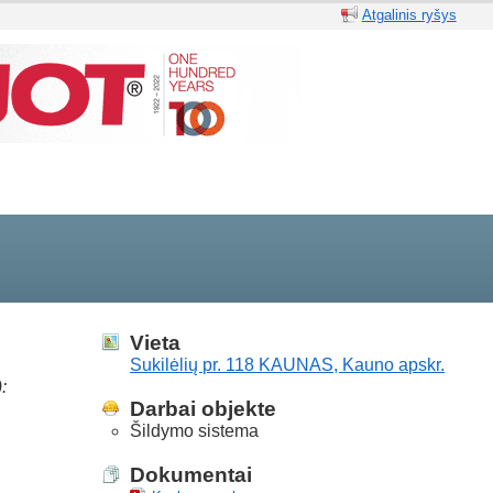
Atgalinis ryšys
Vieta
Sukilėlių pr. 118 KAUNAS, Kauno apskr.
:
Darbai objekte
Šildymo sistema
Dokumentai