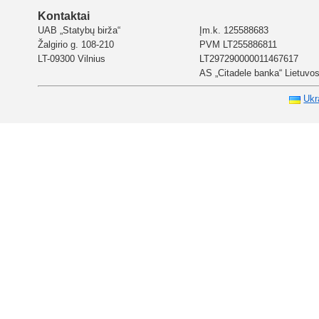
Kontaktai
UAB „Statybų birža“
Įm.k. 125588683
Žalgirio g. 108-210
PVM LT255886811
LT-09300 Vilnius
LT297290000011467617
AS „Citadele banka“ Lietuvos 
Ukr