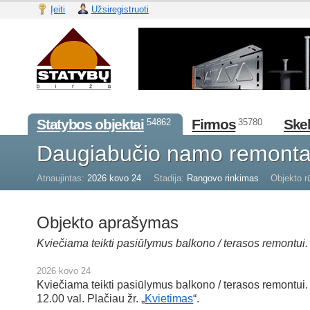
Įeiti
Užsiregistruoti
Statybos objektai
Firmos
Skel
54862
35780
Daugiabučio namo remont
Atnaujintas:
2026 kovo 24
Stadija:
Rangovo rinkimas
Objekto r
Objekto aprašymas
Kviečiama teikti pasiūlymus balkono / terasos remontui.
2026 kovo 24
Kviečiama teikti pasiūlymus balkono / terasos remontui.
12.00 val. Plačiau žr. „
Kvietimas
“.