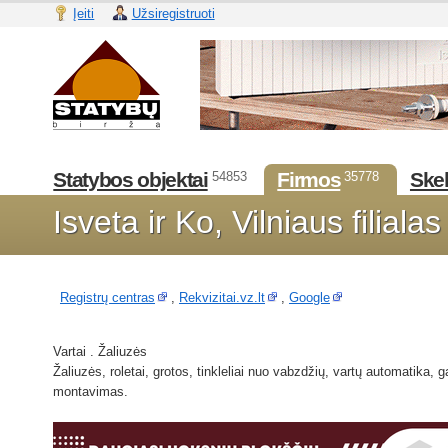
Įeiti
Užsiregistruoti
Statybos objektai
Firmos
Skel
54853
35778
Isveta ir Ko, Vilniaus filial
Registrų centras
,
Rekvizitai.vz.lt
,
Google
Vartai . Žaliuzės
Žaliuzės, roletai, grotos, tinkleliai nuo vabzdžių, vartų automatika,
montavimas.