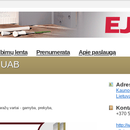
bimų lenta
Prenumerata
Apie paslaugą
as UAB
Adre
Kauno 
Lietuv
Kont
 garažų vartai - gamyba, prekyba,
+370 
http://