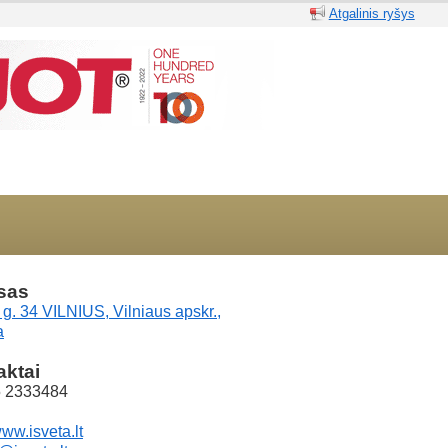
Atgalinis ryšys
sas
g. 34 VILNIUS, Vilniaus apskr.,
a
aktai
5 2333484
www.isveta.lt