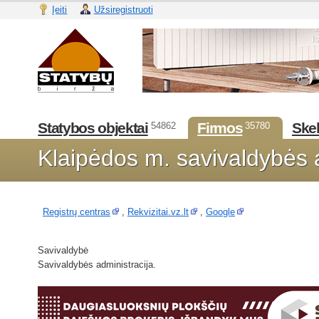
Įeiti
Užsiregistruoti
Statybos objektai
Firmos
Skel
54862
35780
Klaipėdos m. savivaldybės 
Registrų centras
,
Rekvizitai.vz.lt
,
Google
Savivaldybė
Savivaldybės administracija.