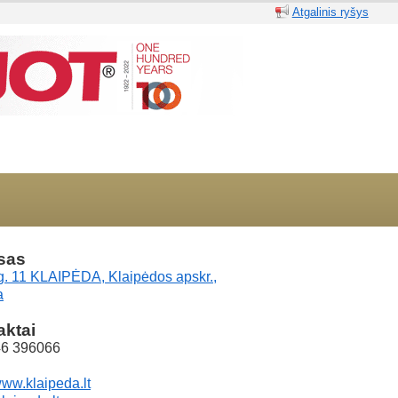
Atgalinis ryšys
sas
g. 11 KLAIPĖDA, Klaipėdos apskr.,
a
aktai
46 396066
www.klaipeda.lt