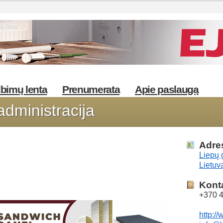
bimų lenta
Prenumerata
Apie paslaugą
administracija
Adre
Liepų 
Lietuv
Kont
+370 
http://