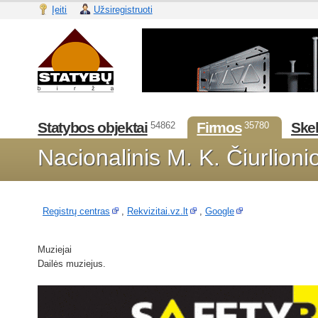
Įeiti
Užsiregistruoti
Statybos objektai
Firmos
Skel
54862
35780
Nacionalinis M. K. Čiurlioni
Registrų centras
,
Rekvizitai.vz.lt
,
Google
Muziejai
Dailės muziejus.