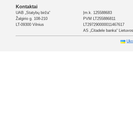
Kontaktai
UAB „Statybų birža“
Įm.k. 125588683
Žalgirio g. 108-210
PVM LT255886811
LT-09300 Vilnius
LT297290000011467617
AS „Citadele banka“ Lietuvos 
Ukr