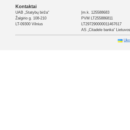
Kontaktai
UAB „Statybų birža“
Įm.k. 125588683
Žalgirio g. 108-210
PVM LT255886811
LT-09300 Vilnius
LT297290000011467617
AS „Citadele banka“ Lietuvos 
Ukr