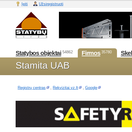
Įeiti
Užsiregistruoti
Statybos objektai
Firmos
Skel
54862
35780
Stamita UAB
Registrų centras
,
Rekvizitai.vz.lt
,
Google