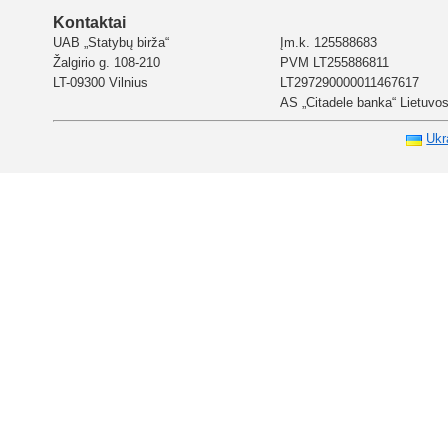
Kontaktai
UAB „Statybų birža“
Įm.k. 125588683
Žalgirio g. 108-210
PVM LT255886811
LT-09300 Vilnius
LT297290000011467617
AS „Citadele banka“ Lietuvos 
Ukr