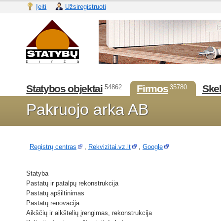
Įeiti
Užsiregistruoti
Statybos objektai
Firmos
Skel
54862
35780
Pakruojo arka AB
Registrų centras
,
Rekvizitai.vz.lt
,
Google
Statyba
Pastatų ir patalpų rekonstrukcija
Pastatų apšiltinimas
Pastatų renovacija
Aikščių ir aikštelių įrengimas, rekonstrukcija