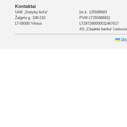
Kontaktai
UAB „Statybų birža“
Įm.k. 125588683
Žalgirio g. 108-210
PVM LT255886811
LT-09300 Vilnius
LT297290000011467617
AS „Citadele banka“ Lietuvos 
Ukr