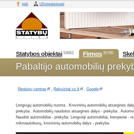
Įeiti
Užsiregistruoti
Statybos objektai
Firmos
Skel
54862
35780
Pabaltijo automobilių prek
Registrų centras
,
Rekvizitai.vz.lt
,
Google
Lengvųjų automobilių nuoma . Krovininių automobilių atsarginės dalys
prekyba . Automobilių naudotos atsarginės dalys - prekyba . Automob
Naudoti automobiliai - prekyba. Lengvieji automobiliai, kemperiai -
mikroautobusų, krovininių automobilių dalys - prekyba.