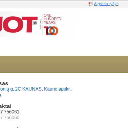
Atgalinis ryšys
sas
onių g. 2C KAUNAS, Kauno apskr.,
a
aktai
37 756061
37 756060