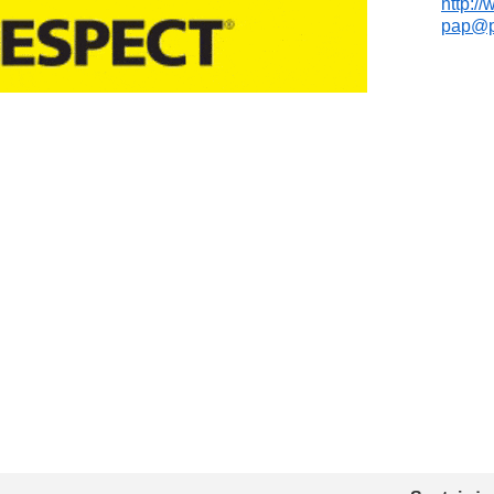
http://
pap@p