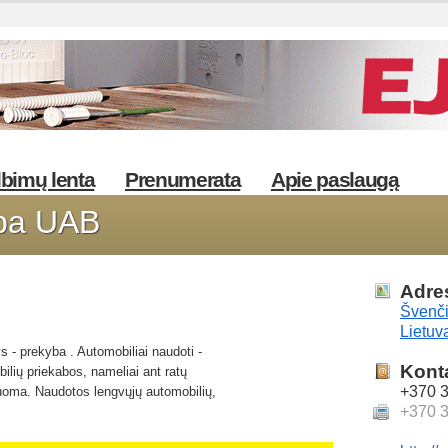
bimų lenta
Prenumerata
Apie paslaugą
yba UAB
Adre
Švenči
Lietuv
 - prekyba . Automobiliai naudoti -
Kont
ilių priekabos, nameliai ant ratų
+370 
 nuoma. Naudotos lengvųjų automobilių,
+370 