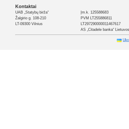
Kontaktai
UAB „Statybų birža“
Įm.k. 125588683
Žalgirio g. 108-210
PVM LT255886811
LT-09300 Vilnius
LT297290000011467617
AS „Citadele banka“ Lietuvos 
Ukr