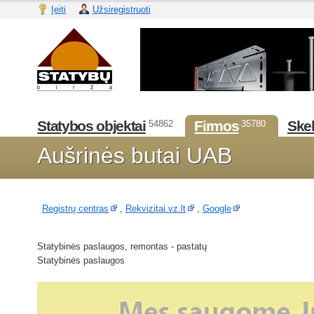
Įeiti
Užsiregistruoti
Statybos objektai
Firmos
Skel
54862
35780
Aušrinės butai UAB
Registrų centras
,
Rekvizitai.vz.lt
,
Google
Statybinės paslaugos, remontas - pastatų
Statybinės paslaugos