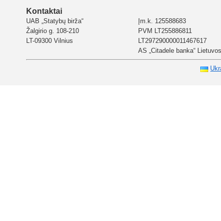
Kontaktai
UAB „Statybų birža“
Įm.k. 125588683
Žalgirio g. 108-210
PVM LT255886811
LT-09300 Vilnius
LT297290000011467617
AS „Citadele banka“ Lietuvos 
Ukr