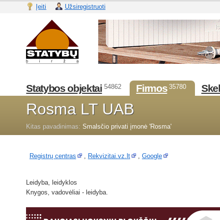
Įeiti
Užsiregistruoti
Statybos objektai
Firmos
Skel
54862
35780
Rosma LT UAB
Kitas pavadinimas:
Smalsčio privati įmonė 'Rosma'
Registrų centras
,
Rekvizitai.vz.lt
,
Google
Leidyba, leidyklos
Knygos, vadovėliai - leidyba.