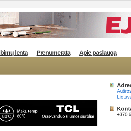
bimų lenta
Prenumerata
Apie paslaugą
Adre
Aušros
Lietuv
Kont
+370 