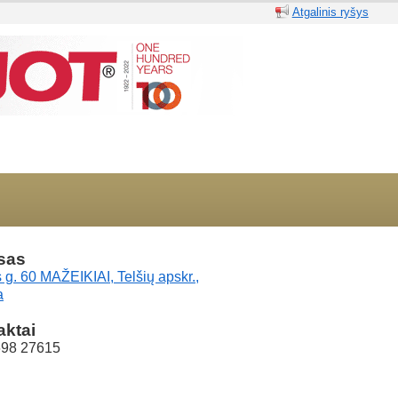
Atgalinis ryšys
sas
 g. 60 MAŽEIKIAI, Telšių apskr.,
a
aktai
698 27615