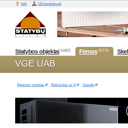
Įeiti
Užsiregistruoti
Statybos objektai
Firmos
Skel
54855
35779
VGE UAB
Registrų centras
,
Rekvizitai.vz.lt
,
Google