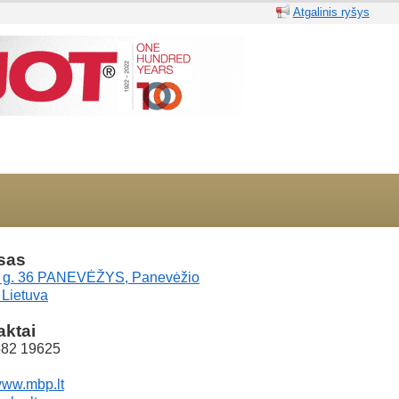
Atgalinis ryšys
sas
o g. 36 PANEVĖŽYS, Panevėžio
 Lietuva
aktai
682 19625
/www.mbp.lt