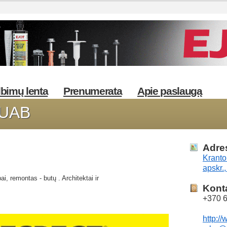
bimų lenta
Prenumerata
Apie paslaugą
 UAB
Adre
Krant
apskr.,
i, remontas - butų . Architektai ir
Kont
+370 
http:/