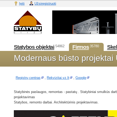
Įeiti
Užsiregistruoti
Statybos objektai
Firmos
Skel
54862
35780
Modernaus būsto projektai
Registrų centras
,
Rekvizitai.vz.lt
,
Google
Statybinės paslaugos, remontas - pastatų . Statybiniai smulkūs darba
projektavimas
Statybos, remonto darbai. Architektūrinis projektavimas.