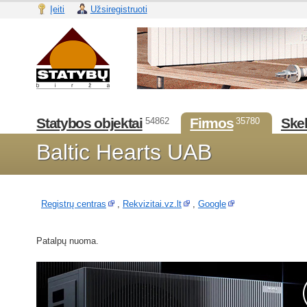
Įeiti
Užsiregistruoti
Statybos objektai
Firmos
Skel
54862
35780
Baltic Hearts UAB
Registrų centras
,
Rekvizitai.vz.lt
,
Google
Patalpų nuoma.