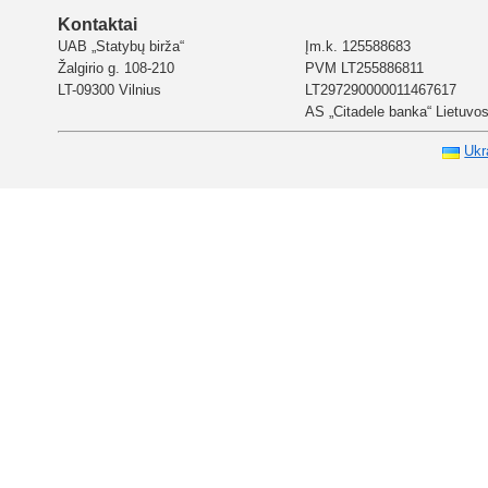
Kontaktai
UAB „Statybų birža“
Įm.k. 125588683
Žalgirio g. 108-210
PVM LT255886811
LT-09300 Vilnius
LT297290000011467617
AS „Citadele banka“ Lietuvos 
Ukr