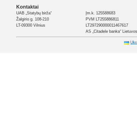
Kontaktai
UAB „Statybų birža“
Įm.k. 125588683
Žalgirio g. 108-210
PVM LT255886811
LT-09300 Vilnius
LT297290000011467617
AS „Citadele banka“ Lietuvos 
Ukr