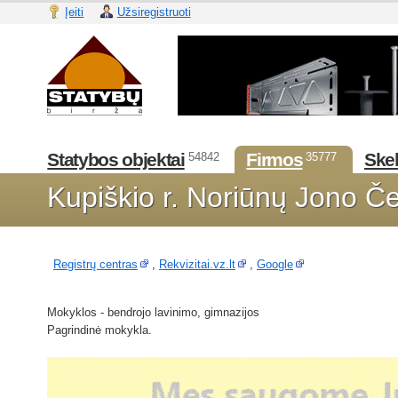
Įeiti
Užsiregistruoti
Statybos objektai
Firmos
Skel
54842
35777
Kupiškio r. Noriūnų Jono Č
Registrų centras
,
Rekvizitai.vz.lt
,
Google
Mokyklos - bendrojo lavinimo, gimnazijos
Pagrindinė mokykla.