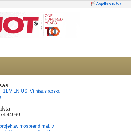
Atgalinis ryšys
sas
g. 11 VILNIUS, Vilniaus apskr.,
a
aktai
674 44090
/projektavimosprendimai.lt/