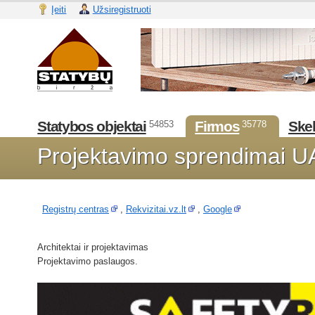
Įeiti
Užsiregistruoti
Statybos objektai
Firmos
Skel
54853
35778
Projektavimo sprendimai 
Registrų centras
,
Rekvizitai.vz.lt
,
Google
Architektai ir projektavimas
Projektavimo paslaugos.