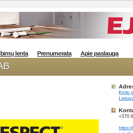
bimų lenta
Prenumerata
Apie paslaugą
UAB
Adre
Kintų 
Lietuv
Kont
+370 
https:/