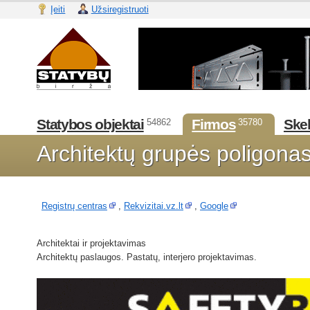
Įeiti
Užsiregistruoti
Statybos objektai
Firmos
Skel
54862
35780
Architektų grupės poligon
Registrų centras
,
Rekvizitai.vz.lt
,
Google
Architektai ir projektavimas
Architektų paslaugos. Pastatų, interjero projektavimas.