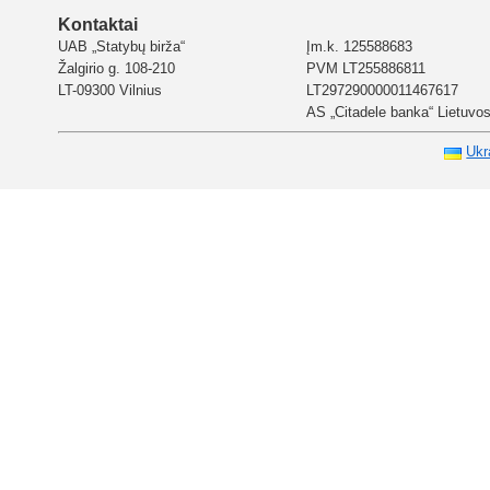
Kontaktai
UAB „Statybų birža“
Įm.k. 125588683
Žalgirio g. 108-210
PVM LT255886811
LT-09300 Vilnius
LT297290000011467617
AS „Citadele banka“ Lietuvos 
Ukr