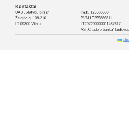
Kontaktai
UAB „Statybų birža“
Įm.k. 125588683
Žalgirio g. 108-210
PVM LT255886811
LT-09300 Vilnius
LT297290000011467617
AS „Citadele banka“ Lietuvos 
Ukr