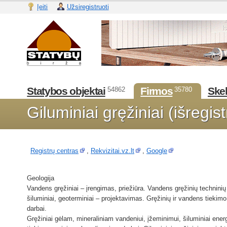
Įeiti
Užsiregistruoti
Statybos objektai
Firmos
Skel
54862
35780
Giluminiai gręžiniai (išregi
Registrų centras
,
Rekvizitai.vz.lt
,
Google
Geologija
Vandens gręžiniai – įrengimas, priežiūra. Vandens gręžinių techninių
šiluminiai, geoterminiai – projektavimas. Gręžinių ir vandens tieki
darbai.
Gręžiniai gėlam, mineraliniam vandeniui, įžeminimui, šiluminiai ener