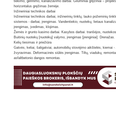
tiekimo, gerinimo, kanalizavimo darbai. Giluminiai gręžiniai – projek
horizontalus gręžimas žemėje.
Inžineriniai technikos darbai
Inžineriniai technikos darbai, inžinerinių tinklų, lauko požeminių t
sistemos - darbai, įrengimas. Vandentiekio, nuotekų, lietaus kanali
įrengimas, įvedimas, klojimas.
Žemės ir grunto kasimo darbai. Kasybos darbai: tranšėjos, nuotekos,
Buitinių nuotekų [nuotėkų] valymo, įrengimas [įrenginiai]. Drenaža
Kelių tiesimas ir priežiūra
Gatvės, keliai, šaligatviai, automobilių stovėjimo aikštelės, kiemai 
žvyravimas. Deformacinės siūlės įrengimas. Tiltų, viadukų, remontas. 
asfaltbetonio dangos remontas.