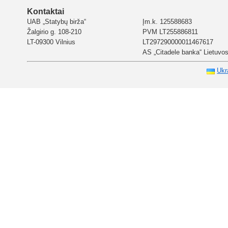
Kontaktai
UAB „Statybų birža“
Įm.k. 125588683
Žalgirio g. 108-210
PVM LT255886811
LT-09300 Vilnius
LT297290000011467617
AS „Citadele banka“ Lietuvos 
Ukr