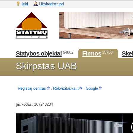
Įeiti
Užsiregistruoti
Statybos objektai
Firmos
Skel
54862
35780
Skirpstas UAB
Registrų centras
,
Rekvizitai.vz.lt
,
Google
Įm.kodas: 167243284