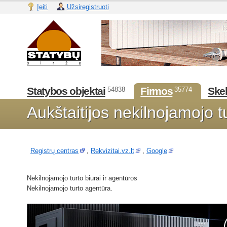
Įeiti
Užsiregistruoti
Statybos objektai
Firmos
Skel
54838
35774
Aukštaitijos nekilnojamojo 
Registrų centras
,
Rekvizitai.vz.lt
,
Google
Nekilnojamojo turto biurai ir agentūros
Nekilnojamojo turto agentūra.