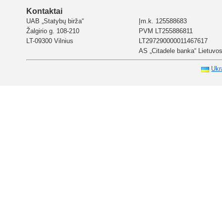
Kontaktai
UAB „Statybų birža“
Įm.k. 125588683
Žalgirio g. 108-210
PVM LT255886811
LT-09300 Vilnius
LT297290000011467617
AS „Citadele banka“ Lietuvos 
Ukr