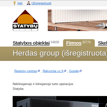
Įeiti
Užsiregistruoti
Statybos objektai
Firmos
Skel
54838
35774
Herdas group (išregistruot
Registrų centras
,
Rekvizitai.vz.lt
,
Google
Nekilnojamojo ir kilnojamojo turto operacijos
Statyba