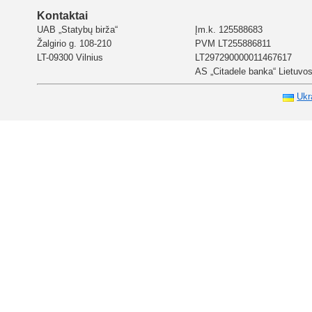
Kontaktai
UAB „Statybų birža“
Įm.k. 125588683
Žalgirio g. 108-210
PVM LT255886811
LT-09300 Vilnius
LT297290000011467617
AS „Citadele banka“ Lietuvos 
Ukr