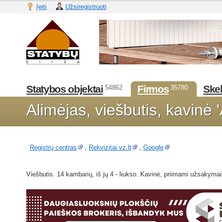
Įeiti
Užsiregistruoti
Statybos objektai
Firmos
Skel
54862
35780
Alimėjas, viešbutis, kavinė 
Registrų centras
,
Rekvizitai.vz.lt
,
Google
Viešbutis. 14 kambarių, iš jų 4 - liukso. Kavinė, priimami užsakyma