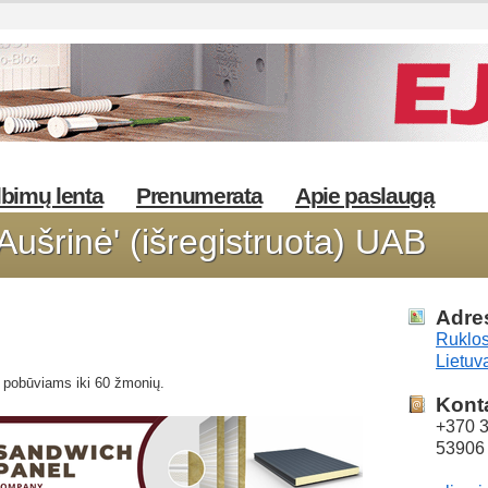
bimų lenta
Prenumerata
Apie paslaugą
'Aušrinė' (išregistruota) UAB
Adre
Ruklos
Lietuv
i pobūviams iki 60 žmonių.
Kont
+370 
53906