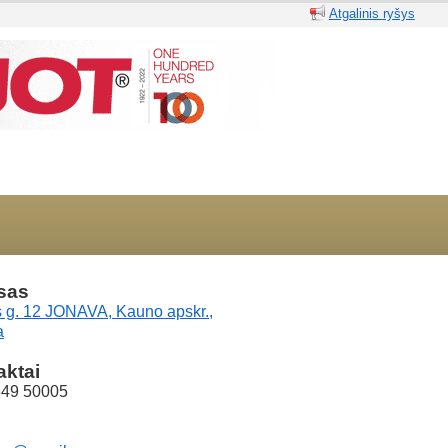
Atgalinis ryšys
sas
 g. 12 JONAVA, Kauno apskr.,
a
aktai
349 50005