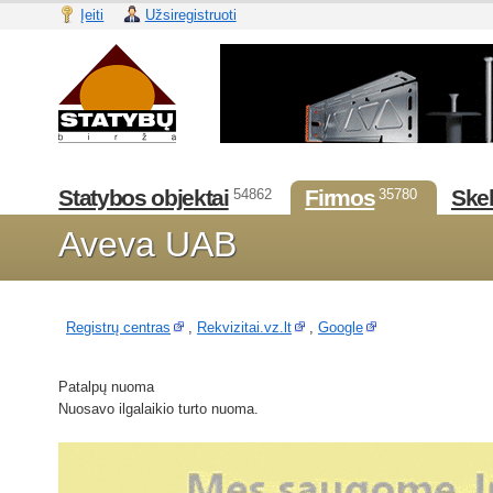
Įeiti
Užsiregistruoti
Statybos objektai
Firmos
Skel
54862
35780
Aveva UAB
Registrų centras
,
Rekvizitai.vz.lt
,
Google
Patalpų nuoma
Nuosavo ilgalaikio turto nuoma.