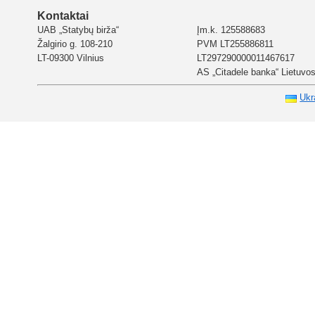
Kontaktai
UAB „Statybų birža“
Įm.k. 125588683
Žalgirio g. 108-210
PVM LT255886811
LT-09300 Vilnius
LT297290000011467617
AS „Citadele banka“ Lietuvos 
Ukr