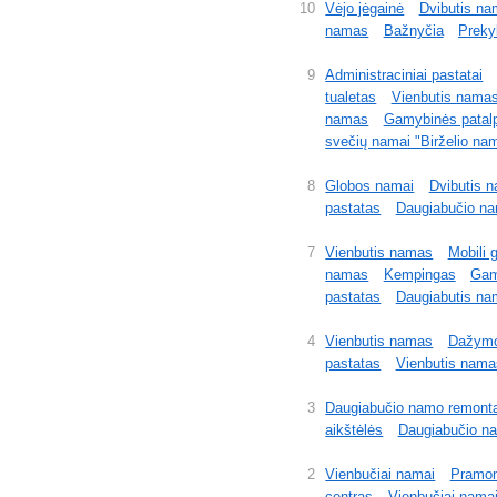
10
Vėjo jėgainė
Dvibutis n
namas
Bažnyčia
Preky
9
Administraciniai pastatai
tualetas
Vienbutis nama
namas
Gamybinės patal
svečių namai "Birželio na
8
Globos namai
Dvibutis 
pastatas
Daugiabučio n
7
Vienbutis namas
Mobili 
namas
Kempingas
Gam
pastatas
Daugiabutis n
4
Vienbutis namas
Dažymo
pastatas
Vienbutis nama
3
Daugiabučio namo remont
aikštėlės
Daugiabučio n
2
Vienbučiai namai
Pramonė
centras
Vienbučiai nama