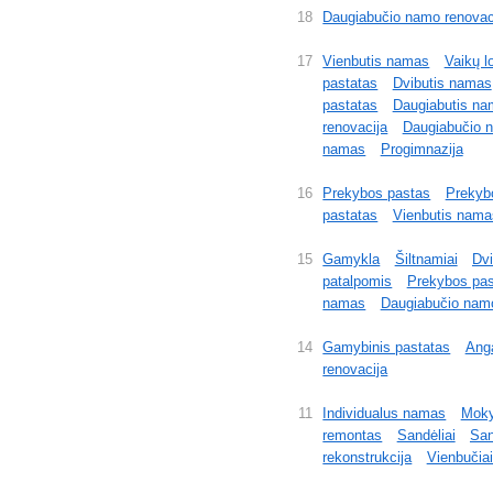
18
Daugiabučio namo renovac
17
Vienbutis namas
Vaikų l
pastatas
Dvibutis namas
pastatas
Daugiabutis n
renovacija
Daugiabučio n
namas
Progimnazija
16
Prekybos pastas
Prekybo
pastatas
Vienbutis nama
15
Gamykla
Šiltnamiai
Dvi
patalpomis
Prekybos pas
namas
Daugiabučio nam
14
Gamybinis pastatas
Ang
renovacija
11
Individualus namas
Moky
remontas
Sandėliai
San
rekonstrukcija
Vienbučia