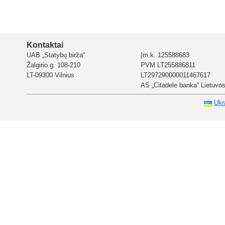
Kontaktai
UAB „Statybų birža“
Įm.k. 125588683
Žalgirio g. 108-210
PVM LT255886811
LT-09300 Vilnius
LT297290000011467617
AS „Citadele banka“ Lietuvos 
Ukr