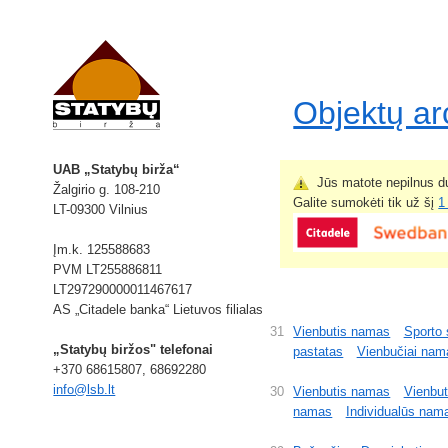
Objektų a
UAB „Statybų birža“
Jūs matote nepilnus du
Žalgirio g. 108-210
Galite sumokėti tik už šį
1
LT-09300 Vilnius
Įm.k. 125588683
PVM LT255886811
LT297290000011467617
AS „Citadele banka“ Lietuvos filialas
31
Vienbutis namas
Sporto 
„Statybų biržos" telefonai
pastatas
Vienbučiai nam
+370 68615807, 68692280
info@lsb.lt
30
Vienbutis namas
Vienbu
namas
Individualūs nama