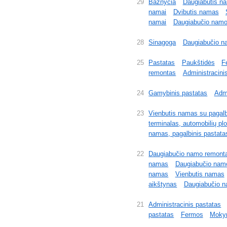
29
Bažnyčia
Daugiabutis n
namai
Dvibutis namas
namai
Daugiabučio namo
28
Sinagoga
Daugiabučio n
25
Pastatas
Paukštidės
F
remontas
Administracini
24
Gamybinis pastatas
Admi
23
Vienbutis namas su pagal
terminalas, automobilių pl
namas, pagalbinis pastata
22
Daugiabučio namo remont
namas
Daugiabučio namo
namas
Vienbutis namas
aikštynas
Daugiabučio 
21
Administracinis pastatas
pastatas
Fermos
Mokym